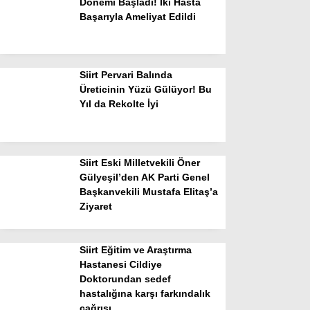
Dönemi Başladı! İki Hasta
Başarıyla Ameliyat Edildi
Siirt Pervari Balında
Üreticinin Yüzü Gülüyor! Bu
Yıl da Rekolte İyi
Siirt Eski Milletvekili Öner
Gülyeşil’den AK Parti Genel
Başkanvekili Mustafa Elitaş’a
Ziyaret
Siirt Eğitim ve Araştırma
Hastanesi Cildiye
Doktorundan sedef
hastalığına karşı farkındalık
çağrısı