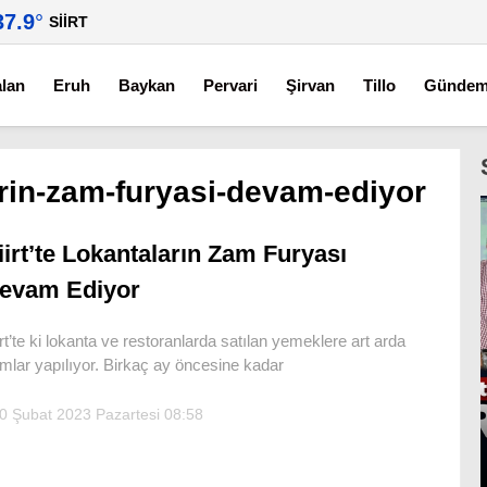
37.9
°
SIIRT
alan
Eruh
Baykan
Pervari
Şirvan
Tillo
Günde
larin-zam-furyasi-devam-ediyor
iirt’te Lokantaların Zam Furyası
evam Ediyor
irt’te ki lokanta ve restoranlarda satılan yemeklere art arda
mlar yapılıyor. Birkaç ay öncesine kadar
0 Şubat 2023 Pazartesi 08:58