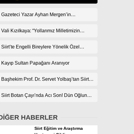
Gazeteci Yazar Ayhan Mergen’in
Gündem
Kaleminden: “Siirt’te Taş Üstüne Taş
Ekonomi
Koyulan Bir Dönem”
Vali Kızılkaya: “Yollarımız Milletimizin
Gönlünden Geçer”
Politika
Siirt’te Engelli Bireylere Yönelik Özel
Dünya
Etkinlik
Kayıp Sultan Papağanı Aranıyor
Spor
Magazin
Başhekim Prof. Dr. Servet Yolbaş’tan Siirt’e
Açık Kalp Cerrahisi Müjdesi
sağlık
Siirt Botan Çayı’nda Acı Son! Dün Oğlunun,
Teknoloji
Bugün Babanın Cansız Bedenine Ulaşıldı
DİĞER HABERLER
Siirt Eğitim ve Araştırma