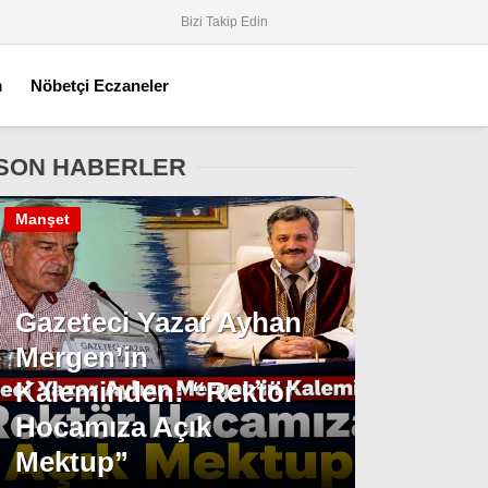
Bizi Takip Edin
m
Nöbetçi Eczaneler
SON HABERLER
Manşet
Gazeteci Yazar Ayhan
Mergen’in
Kaleminden: “Rektör
Hocamıza Açık
Mektup”