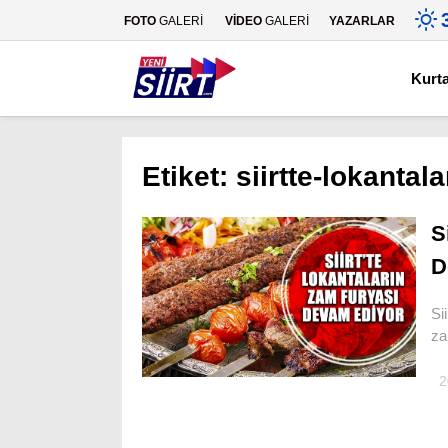
FOTO
GALERİ
VİDEO
GALERİ
YAZARLAR
Kurt
Etiket:
siirtte-lokanta
S
D
Si
za
2