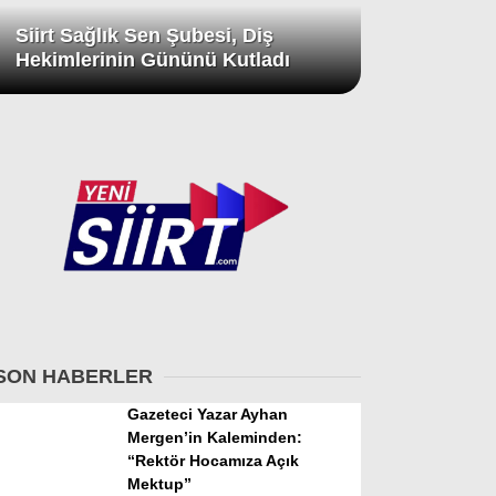
Siirt Sağlık Sen Şubesi, Diş
Hekimlerinin Gününü Kutladı
SON HABERLER
Gazeteci Yazar Ayhan
Mergen’in Kaleminden:
“Rektör Hocamıza Açık
Mektup”