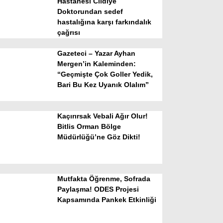
Hastanesi Cildiye
Doktorundan sedef
hastalığına karşı farkındalık
çağrısı
Gazeteci – Yazar Ayhan
Mergen’in Kaleminden:
“Geçmişte Çok Goller Yedik,
Bari Bu Kez Uyanık Olalım”
WhatsApp İhbar Hattı
Kaçırırsak Vebali Ağır Olur!
Bitlis Orman Bölge
Müdürlüğü’ne Göz Dikti!
Facebook
Mutfakta Öğrenme, Sofrada
Instagram
Paylaşma! ODES Projesi
Kapsamında Pankek Etkinliği
Youtube