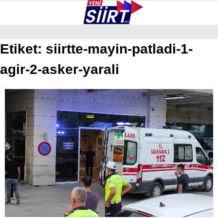
25.3
°
SIIRT
Etiket:
siirtte-mayin-patladi-1-
agir-2-asker-yarali
GALERİ
VİDEO
YAZARLAR
KURTALAN
ERUH
BAYKAN
PERVARI
ŞIRVAN
TILLO
GÜNDEM
NÖBETÇI ECZANELER