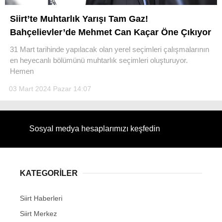
Siirt’te Muhtarlık Yarışı Tam Gaz!
Bahçelievler’de Mehmet Can Kaçar Öne Çıkıyor
31 Mart tarihinde yapılacak olan yerel seçimleri çalışmalarının
WhatsApp İhbar Hattı
en heyecanlı bölümünü muhtarlık seçimleri oluşturuyor.
Hemen
03 Mart 2024 Pazar 14:07
Facebook
Sosyal medya hesaplarımızı keşfedin
Instagram
KATEGORİLER
Youtube
Siirt Haberleri
Siirt Merkez