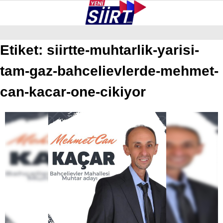
24.1
°
SIIRT
Etiket:
siirtte-muhtarlik-yarisi-
tam-gaz-bahcelievlerde-mehmet-
GALERİ
VİDEO
YAZARLAR
KURTALAN
can-kacar-one-cikiyor
ERUH
BAYKAN
PERVARI
ŞIRVAN
TILLO
GÜNDEM
NÖBETÇI ECZANELER