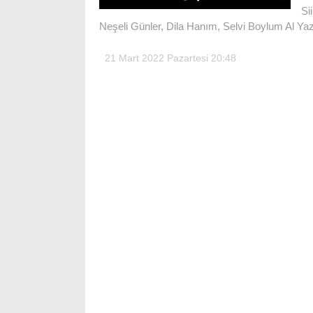
Si
Neşeli Günler, Dila Hanım, Selvi Boylum Al 
21 Mart 2022 Pazartesi 20:48