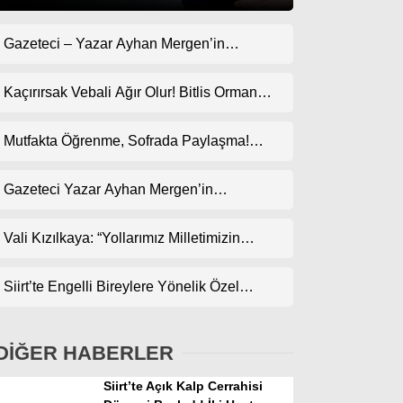
Gazeteci – Yazar Ayhan Mergen’in
Gündem
Kaleminden: “Geçmişte Çok Goller Yedik,
Ekonomi
Bari Bu Kez Uyanık Olalım”
Kaçırırsak Vebali Ağır Olur! Bitlis Orman
Bölge Müdürlüğü’ne Göz Dikti!
Politika
Mutfakta Öğrenme, Sofrada Paylaşma!
Dünya
ODES Projesi Kapsamında Pankek
Etkinliği
Gazeteci Yazar Ayhan Mergen’in
Spor
Kaleminden: “Siirt’te Taş Üstüne Taş
Magazin
Koyulan Bir Dönem”
Vali Kızılkaya: “Yollarımız Milletimizin
Gönlünden Geçer”
sağlık
Siirt’te Engelli Bireylere Yönelik Özel
Teknoloji
Etkinlik
DİĞER HABERLER
Siirt’te Açık Kalp Cerrahisi