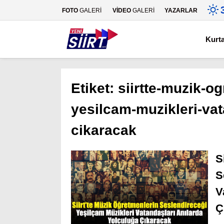
FOTO
GALERİ
VİDEO
GALERİ
YAZARLAR
Kurt
Etiket:
siirtte-muzik-o
yesilcam-muzikleri-vat
cikaracak
S
S
V
Ç