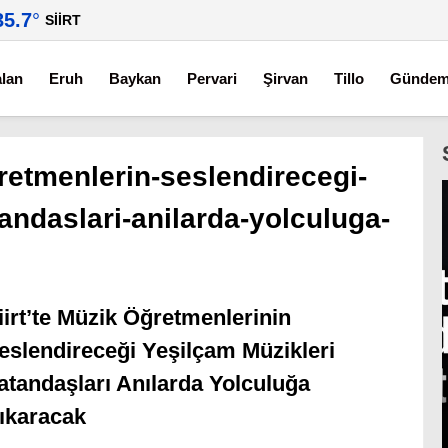
35.7
°
SIIRT
alan
Eruh
Baykan
Pervari
Şirvan
Tillo
Günde
gretmenlerin-seslendirecegi-
andaslari-anilarda-yolculuga-
iirt’te Müzik Öğretmenlerinin
eslendireceği Yeşilçam Müzikleri
atandaşları Anılarda Yolculuğa
ıkaracak