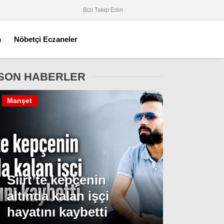
Bizi Takip Edin
m
Nöbetçi Eczaneler
SON HABERLER
Manşet
Siirt’te kepçenin
altında kalan işçi
hayatını kaybetti