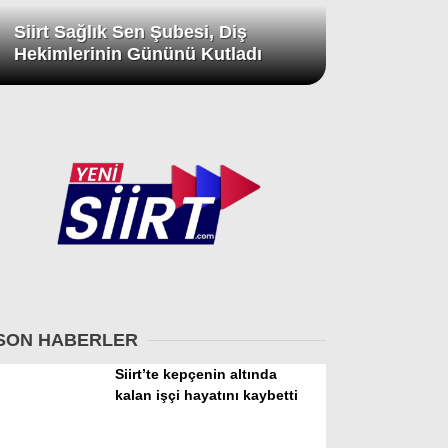
Siirt Sağlık Sen Şubesi, Diş
Hekimlerinin Gününü Kutladı
SON HABERLER
Siirt’te kepçenin altında
kalan işçi hayatını kaybetti