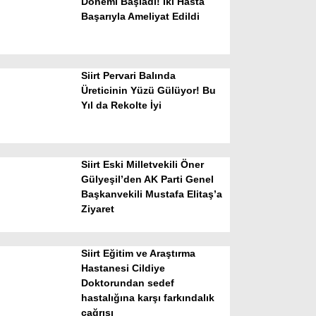
Dönemi Başladı! İki Hasta
Başarıyla Ameliyat Edildi
Siirt Pervari Balında
Üreticinin Yüzü Gülüyor! Bu
Yıl da Rekolte İyi
WhatsApp İhbar Hattı
Siirt Eski Milletvekili Öner
Gülyeşil’den AK Parti Genel
Başkanvekili Mustafa Elitaş’a
Facebook
Ziyaret
Siirt Eğitim ve Araştırma
Instagram
Hastanesi Cildiye
Doktorundan sedef
hastalığına karşı farkındalık
Youtube
çağrısı