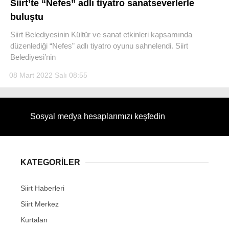
Siirt’te “Nefes” adlı tiyatro sanatseverlerle
buluştu
Siirt Belediyesinin Kültür ve sanat etkinleri kapsamında
düzenlediği “Nefes” adlı tiyatro oyunu sahnelendi. Siirt
Belediyesi’nin
WhatsApp İhbar Hattı
08 Mart 2022 Salı 08:55
Facebook
Sosyal medya hesaplarımızı keşfedin
Instagram
KATEGORİLER
Youtube
Siirt Haberleri
Siirt Merkez
Kurtalan