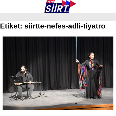
36.4
°
SIIRT
Etiket:
siirtte-nefes-adli-tiyatro
GALERİ
VİDEO
YAZARLAR
KURTALAN
ERUH
BAYKAN
PERVARI
ŞIRVAN
TILLO
GÜNDEM
NÖBETÇI ECZANELER