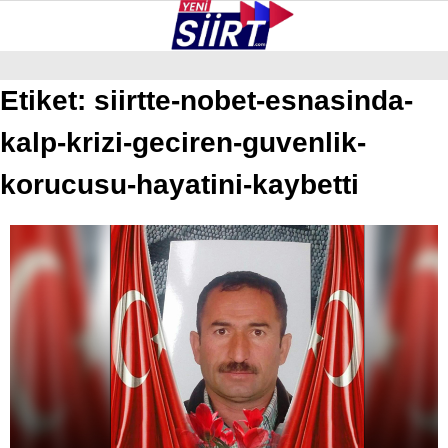
27.4
°
SIIRT
Etiket:
siirtte-nobet-esnasinda-
kalp-krizi-geciren-guvenlik-
GALERİ
VİDEO
YAZARLAR
KURTALAN
korucusu-hayatini-kaybetti
ERUH
BAYKAN
PERVARI
ŞIRVAN
TILLO
GÜNDEM
NÖBETÇI ECZANELER