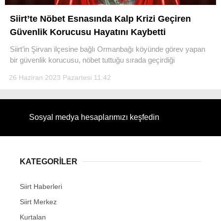
Siirt’te Nöbet Esnasında Kalp Krizi Geçiren
Güvenlik Korucusu Hayatını Kaybetti
Siirt’in Şirvan ilçesine bağlı Ormanbağı köyünde görev yapan
WhatsApp İhbar Hattı
bir güvenlik korucusu, nöbet tuttuğu sırada geçirdiği
26 Haziran 2023 Pazartesi 11:42
Facebook
Sosyal medya hesaplarımızı keşfedin
Instagram
KATEGORİLER
Youtube
Siirt Haberleri
Siirt Merkez
Kurtalan