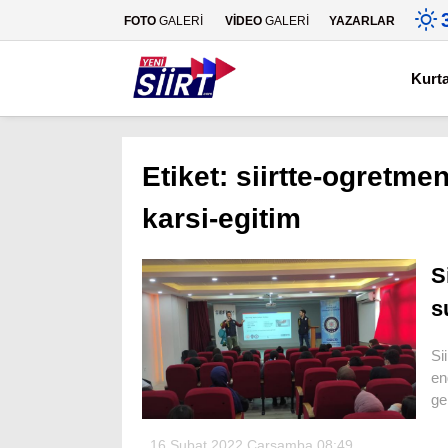
FOTO
GALERİ
VİDEO
GALERİ
YAZARLAR
Kurt
Etiket:
siirtte-ogretme
karsi-egitim
S
s
Si
en
ger
16 Şubat 2022 Çarşamba 08:49