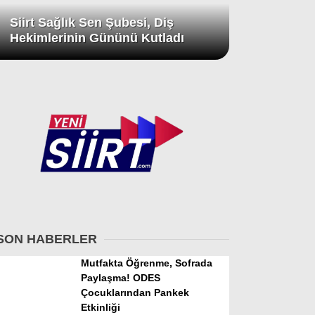
Siirt Sağlık Sen Şubesi, Diş
Hekimlerinin Gününü Kutladı
SON HABERLER
Mutfakta Öğrenme, Sofrada
Paylaşma! ODES
Çocuklarından Pankek
Etkinliği