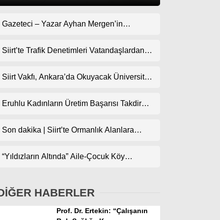
Gazeteci – Yazar Ayhan Mergen’in
Gündem
Kaleminden: “Siirt’te Şehir Kültürü ve Trafik
Ekonomi
Kuralları”
Siirt’te Trafik Denetimleri Vatandaşlardan
Tam Not Alıyor
Politika
Siirt Vakfı, Ankara’da Okuyacak Üniversite
Dünya
Adaylarını Canlı Yayında Buluşturuyor
Eruhlu Kadınların Üretim Başarısı Takdir
Spor
Topluyor
Magazin
Son dakika | Siirt’te Ormanlık Alanlara
Girişler Yasaklandı
sağlık
“Yıldızların Altında” Aile-Çocuk Köy
Teknoloji
Sineması Projesiyle Sinema İlçe
Köylerindeki Çocuklarla Buluşuyor
DİĞER HABERLER
Prof. Dr. Ertekin: “Çalışanın