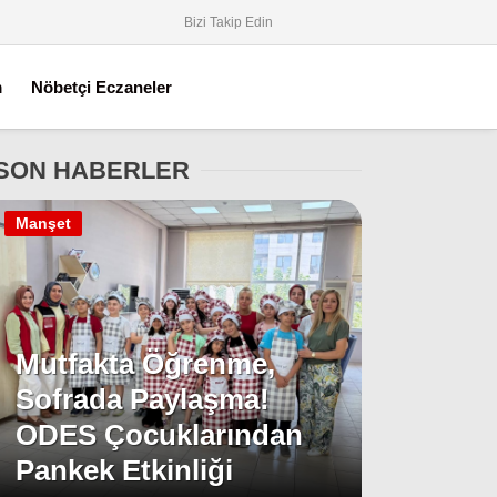
Bizi Takip Edin
m
Nöbetçi Eczaneler
SON HABERLER
Manşet
Mutfakta Öğrenme,
Sofrada Paylaşma!
ODES Çocuklarından
Pankek Etkinliği