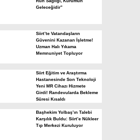
Ruh Sağlığı, Kurumun
Geleceğidir”
Siirt’te Vatandaşların
Güvenini Kazanan İşletme!
Uzman Halı Yıkama
Memnuniyet Topluyor
WhatsApp İhbar Hattı
Siirt Eğitim ve Araştırma
Hastanesinde Son Teknoloji
Yeni MR Cihazı Hizmete
Facebook
Girdi! Randevularda Bekleme
Süresi Kısaldı
Başhekim Yolbaş’ın Talebi
Instagram
Karşılık Buldu: Siirt’e Nükleer
Tıp Merkezi Kuruluyor
Youtube