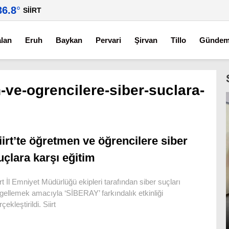
36.8
°
SIIRT
alan
Eruh
Baykan
Pervari
Şirvan
Tillo
Günde
n-ve-ogrencilere-siber-suclara-
iirt’te öğretmen ve öğrencilere siber
uçlara karşı eğitim
irt İl Emniyet Müdürlüğü ekipleri tarafından siber suçları
gellemek amacıyla ‘SİBERAY’ farkındalık etkinliği
çekleştirildi. Siirt