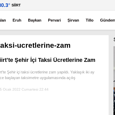
30.3
°
SIIRT
alan
Eruh
Baykan
Pervari
Şirvan
Tillo
Günde
i-taksi-ucretlerine-zam
iirt’te Şehir İçi Taksi Ücretlerine Zam
irt’te Şehir içi taksi ücretlerine zam yapıldı. Yaklaşık iki ay
ce başlayan taksimetre uygulamasında açılış
5 Ocak 2022 Cumartesi 22:44