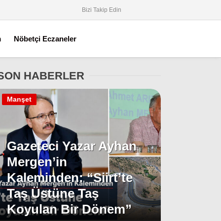
Bizi Takip Edin
m
Nöbetçi Eczaneler
SON HABERLER
Manşet
Gazeteci Yazar Ayhan
Mergen’in
Kaleminden: “Siirt’te
Taş Üstüne Taş
Koyulan Bir Dönem”