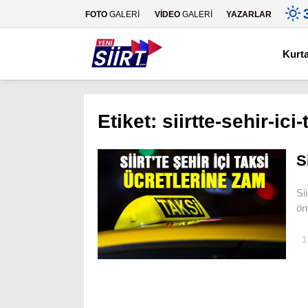
FOTO
GALERİ
VİDEO
GALERİ
YAZARLAR
Kurt
Etiket:
siirtte-sehir-ic
S
Si
ön
1