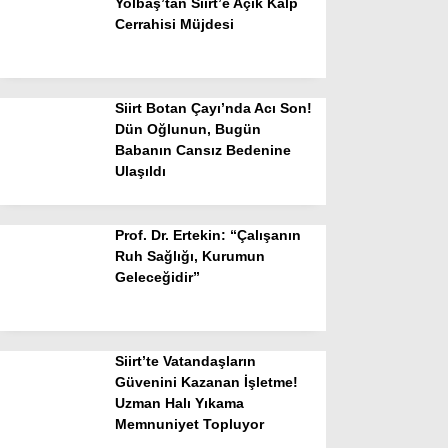
Yolbaş’tan Siirt’e Açık Kalp
Cerrahisi Müjdesi
Siirt Botan Çayı’nda Acı Son!
Dün Oğlunun, Bugün
Babanın Cansız Bedenine
Ulaşıldı
Prof. Dr. Ertekin: “Çalışanın
Ruh Sağlığı, Kurumun
Geleceğidir”
Siirt’te Vatandaşların
Güvenini Kazanan İşletme!
Uzman Halı Yıkama
Memnuniyet Topluyor