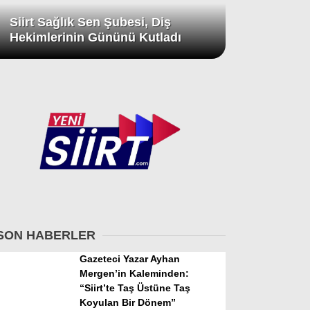
Siirt Sağlık Sen Şubesi, Diş
Hekimlerinin Gününü Kutladı
SON HABERLER
Gazeteci Yazar Ayhan
Mergen’in Kaleminden:
“Siirt’te Taş Üstüne Taş
Koyulan Bir Dönem”