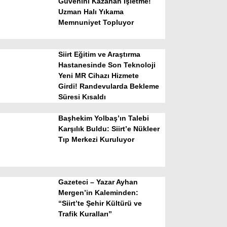
Güvenini Kazanan İşletme!
Uzman Halı Yıkama
Memnuniyet Topluyor
Siirt Eğitim ve Araştırma
Hastanesinde Son Teknoloji
Yeni MR Cihazı Hizmete
Girdi! Randevularda Bekleme
WhatsApp İhbar Hattı
Süresi Kısaldı
Başhekim Yolbaş’ın Talebi
Karşılık Buldu: Siirt’e Nükleer
Tıp Merkezi Kuruluyor
Facebook
Gazeteci – Yazar Ayhan
Instagram
Mergen’in Kaleminden:
“Siirt’te Şehir Kültürü ve
Trafik Kuralları”
Youtube