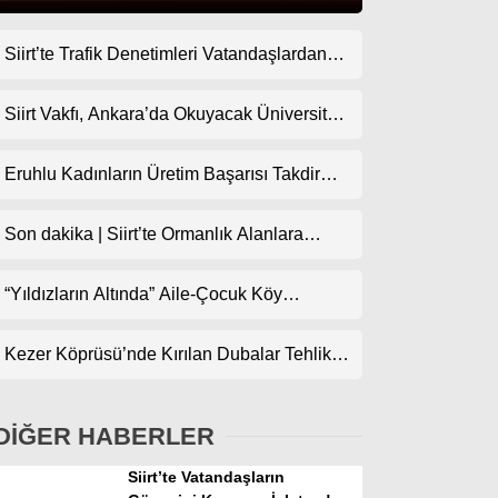
Siirt’te Trafik Denetimleri Vatandaşlardan
Gündem
Tam Not Alıyor
Ekonomi
Siirt Vakfı, Ankara’da Okuyacak Üniversite
Adaylarını Canlı Yayında Buluşturuyor
Politika
Eruhlu Kadınların Üretim Başarısı Takdir
Dünya
Topluyor
Son dakika | Siirt’te Ormanlık Alanlara
Spor
Girişler Yasaklandı
Magazin
“Yıldızların Altında” Aile-Çocuk Köy
Sineması Projesiyle Sinema İlçe
sağlık
Köylerindeki Çocuklarla Buluşuyor
Kezer Köprüsü’nde Kırılan Dubalar Tehlike
Teknoloji
Oluşturuyor
DİĞER HABERLER
Siirt’te Vatandaşların