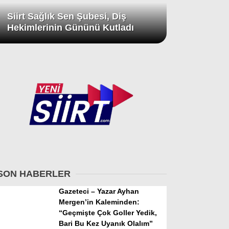
Siirt Sağlık Sen Şubesi, Diş
Hekimlerinin Gününü Kutladı
SON HABERLER
Gazeteci – Yazar Ayhan
Mergen’in Kaleminden:
“Geçmişte Çok Goller Yedik,
Bari Bu Kez Uyanık Olalım”