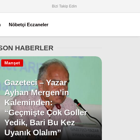
Bizi Takip Edin
m
Nöbetçi Eczaneler
SON HABERLER
Manşet
Gazeteci – Yazar
Ayhan Mergen’in
Kaleminden:
“Geçmişte Çok Goller
Yedik, Bari Bu Kez
Uyanık Olalım”