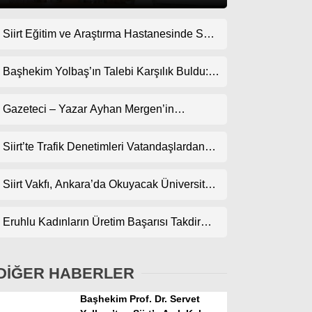
Siirt Eğitim ve Araştırma Hastanesinde Son
Gündem
Teknoloji Yeni MR Cihazı Hizmete Girdi!
Ekonomi
Randevularda Bekleme Süresi Kısaldı
Başhekim Yolbaş’ın Talebi Karşılık Buldu:
Siirt’e Nükleer Tıp Merkezi Kuruluyor
Politika
Gazeteci – Yazar Ayhan Mergen’in
Dünya
Kaleminden: “Siirt’te Şehir Kültürü ve Trafik
Kuralları”
Siirt’te Trafik Denetimleri Vatandaşlardan
Spor
Tam Not Alıyor
Magazin
Siirt Vakfı, Ankara’da Okuyacak Üniversite
Adaylarını Canlı Yayında Buluşturuyor
sağlık
Eruhlu Kadınların Üretim Başarısı Takdir
Teknoloji
Topluyor
DİĞER HABERLER
Başhekim Prof. Dr. Servet