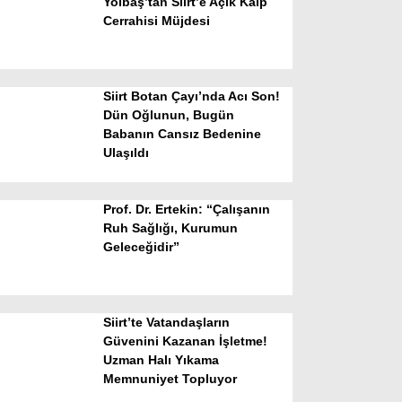
Yolbaş’tan Siirt’e Açık Kalp
Cerrahisi Müjdesi
Siirt Botan Çayı’nda Acı Son!
Dün Oğlunun, Bugün
Babanın Cansız Bedenine
Ulaşıldı
WhatsApp İhbar Hattı
Prof. Dr. Ertekin: “Çalışanın
Ruh Sağlığı, Kurumun
Geleceğidir”
Facebook
Siirt’te Vatandaşların
Instagram
Güvenini Kazanan İşletme!
Uzman Halı Yıkama
Memnuniyet Topluyor
Youtube