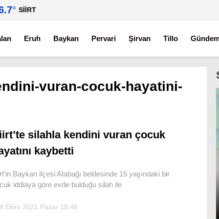
6.7
°
SIIRT
alan
Eruh
Baykan
Pervari
Şirvan
Tillo
Günde
kendini-vuran-cocuk-hayatini-
iirt’te silahla kendini vuran çocuk
ayatını kaybetti
irt’in Baykan ilçesi Atabağı beldesinde 15 yaşındaki bir
cuk iddiaya göre evde bulduğu silah ile
4 Ekim 2021 Pazar 18:46