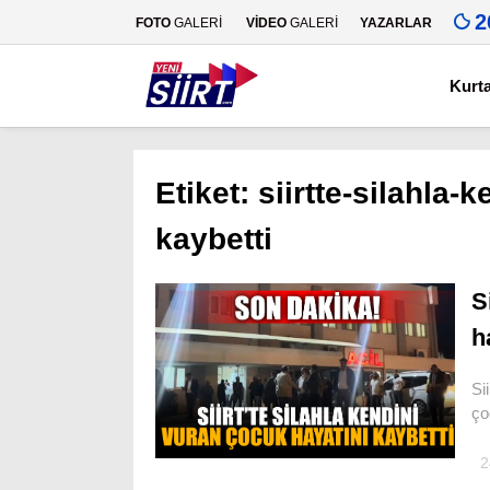
2
FOTO
GALERİ
VİDEO
GALERİ
YAZARLAR
Kurt
Etiket:
siirtte-silahla-
kaybetti
S
h
Si
ço
2