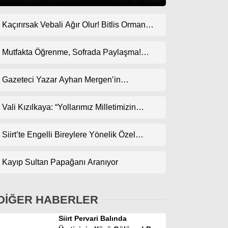
Kaçırırsak Vebali Ağır Olur! Bitlis Orman
Gündem
Bölge Müdürlüğü’ne Göz Dikti!
Ekonomi
Mutfakta Öğrenme, Sofrada Paylaşma!
ODES Projesi Kapsamında Pankek
Politika
Etkinliği
Gazeteci Yazar Ayhan Mergen’in
Dünya
Kaleminden: “Siirt’te Taş Üstüne Taş
Koyulan Bir Dönem”
Vali Kızılkaya: “Yollarımız Milletimizin
Spor
Gönlünden Geçer”
Magazin
Siirt’te Engelli Bireylere Yönelik Özel
Etkinlik
sağlık
Kayıp Sultan Papağanı Aranıyor
Teknoloji
DİĞER HABERLER
Siirt Pervari Balında