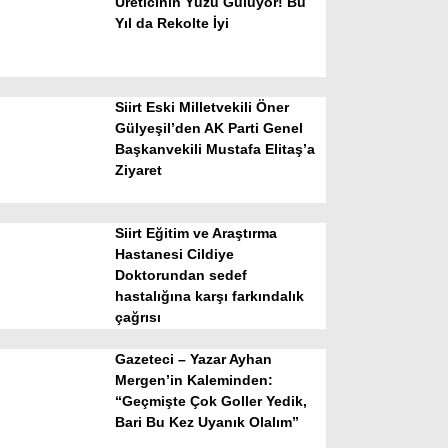
Üreticinin Yüzü Gülüyor! Bu
Yıl da Rekolte İyi
Siirt Eski Milletvekili Öner
Gülyeşil’den AK Parti Genel
Başkanvekili Mustafa Elitaş’a
Ziyaret
WhatsApp İhbar Hattı
Siirt Eğitim ve Araştırma
Hastanesi Cildiye
Doktorundan sedef
Facebook
hastalığına karşı farkındalık
çağrısı
Gazeteci – Yazar Ayhan
Instagram
Mergen’in Kaleminden:
“Geçmişte Çok Goller Yedik,
Bari Bu Kez Uyanık Olalım”
Youtube