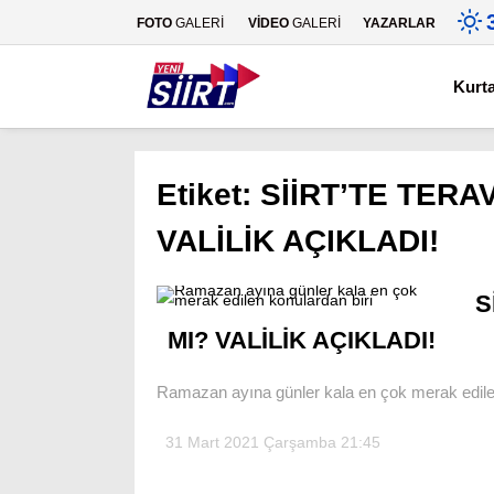
FOTO
GALERİ
VİDEO
GALERİ
YAZARLAR
Kurt
Etiket:
SİİRT’TE TERA
VALİLİK AÇIKLADI!
S
MI? VALİLİK AÇIKLADI!
Ramazan ayına günler kala en çok merak edilen
31 Mart 2021 Çarşamba 21:45