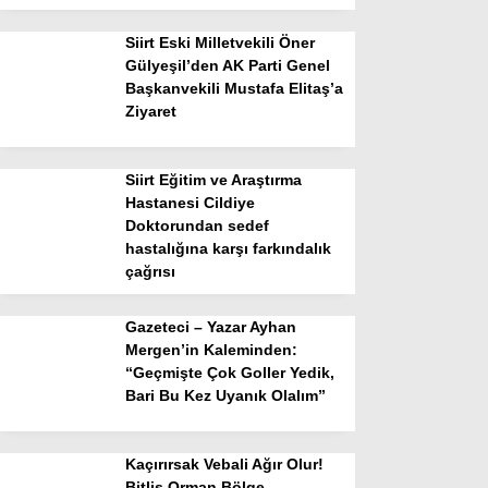
Siirt Eski Milletvekili Öner
Gülyeşil’den AK Parti Genel
Başkanvekili Mustafa Elitaş’a
Ziyaret
Siirt Eğitim ve Araştırma
Hastanesi Cildiye
Doktorundan sedef
hastalığına karşı farkındalık
çağrısı
Gazeteci – Yazar Ayhan
Mergen’in Kaleminden:
“Geçmişte Çok Goller Yedik,
Bari Bu Kez Uyanık Olalım”
Kaçırırsak Vebali Ağır Olur!
Bitlis Orman Bölge