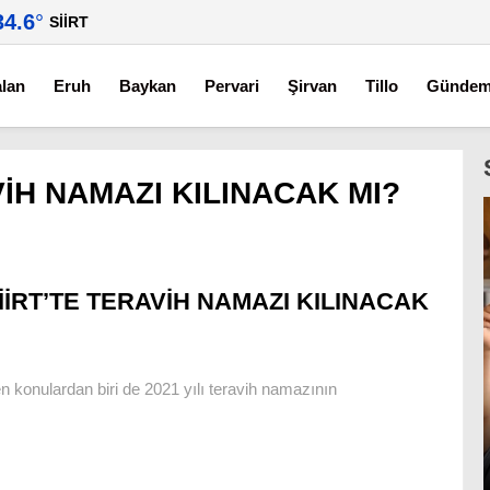
34.6
°
SIIRT
alan
Eruh
Baykan
Pervari
Şirvan
Tillo
Günde
VİH NAMAZI KILINACAK MI?
İİRT’TE TERAVİH NAMAZI KILINACAK
 konulardan biri de 2021 yılı teravih namazının