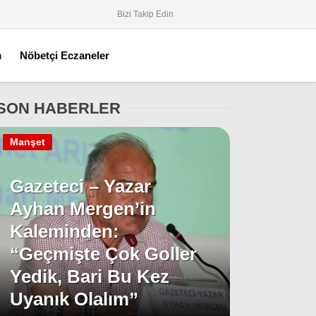
Bizi Takip Edin
m
Nöbetçi Eczaneler
SON HABERLER
Manşet
Gazeteci – Yazar
Ayhan Mergen’in
Kaleminden:
“Geçmişte Çok Goller
Yedik, Bari Bu Kez
Uyanık Olalım”