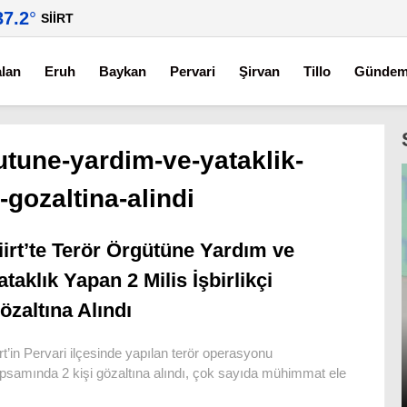
37.2
°
SIIRT
alan
Eruh
Baykan
Pervari
Şirvan
Tillo
Günde
gutune-yardim-ve-yataklik-
-gozaltina-alindi
iirt’te Terör Örgütüne Yardım ve
ataklık Yapan 2 Milis İşbirlikçi
özaltına Alındı
irt’in Pervari ilçesinde yapılan terör operasyonu
psamında 2 kişi gözaltına alındı, çok sayıda mühimmat ele