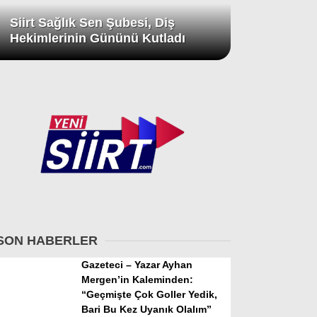
Siirt Sağlık Sen Şubesi, Diş
Hekimlerinin Gününü Kutladı
SON HABERLER
Gazeteci – Yazar Ayhan
Mergen’in Kaleminden:
“Geçmişte Çok Goller Yedik,
Bari Bu Kez Uyanık Olalım”