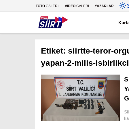
FOTO
GALERİ
VİDEO
GALERİ
YAZARLAR
Kurt
Etiket:
siirtte-teror-or
yapan-2-milis-isbirlikci
S
Y
G
Si
ka