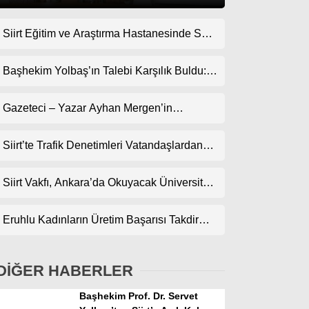
Siirt Eğitim ve Araştırma Hastanesinde Son
Gündem
Teknoloji Yeni MR Cihazı Hizmete Girdi!
Ekonomi
Randevularda Bekleme Süresi Kısaldı
Başhekim Yolbaş’ın Talebi Karşılık Buldu:
Siirt’e Nükleer Tıp Merkezi Kuruluyor
Politika
Gazeteci – Yazar Ayhan Mergen’in
Dünya
Kaleminden: “Siirt’te Şehir Kültürü ve Trafik
Kuralları”
Siirt’te Trafik Denetimleri Vatandaşlardan
Spor
Tam Not Alıyor
Magazin
Siirt Vakfı, Ankara’da Okuyacak Üniversite
Adaylarını Canlı Yayında Buluşturuyor
sağlık
Eruhlu Kadınların Üretim Başarısı Takdir
Teknoloji
Topluyor
DİĞER HABERLER
Başhekim Prof. Dr. Servet