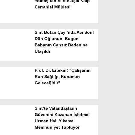
Yolbaş’tan Siirt’e Açık Kalp
Cerrahisi Müjdesi
Siirt Botan Çayı’nda Acı Son!
Dün Oğlunun, Bugün
Babanın Cansız Bedenine
Ulaşıldı
WhatsApp İhbar Hattı
Prof. Dr. Ertekin: “Çalışanın
Ruh Sağlığı, Kurumun
Geleceğidir”
Facebook
Siirt’te Vatandaşların
Instagram
Güvenini Kazanan İşletme!
Uzman Halı Yıkama
Memnuniyet Topluyor
Youtube