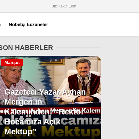
Bizi Takip Edin
m
Nöbetçi Eczaneler
SON HABERLER
Manşet
Gazeteci Yazar Ayhan
Mergen’in
Kaleminden: “Rektör
Hocamıza Açık
Mektup”