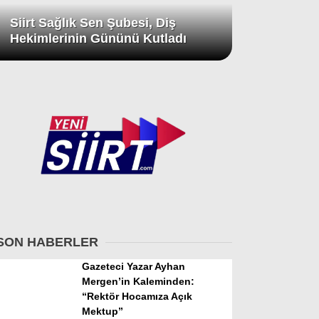
Siirt Sağlık Sen Şubesi, Diş
Hekimlerinin Gününü Kutladı
SON HABERLER
Gazeteci Yazar Ayhan
Mergen’in Kaleminden:
“Rektör Hocamıza Açık
Mektup”