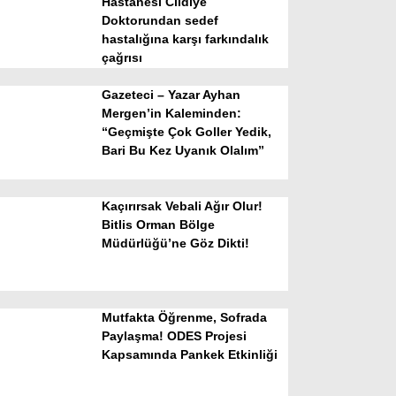
Hastanesi Cildiye
Doktorundan sedef
hastalığına karşı farkındalık
çağrısı
Gazeteci – Yazar Ayhan
Mergen’in Kaleminden:
“Geçmişte Çok Goller Yedik,
Bari Bu Kez Uyanık Olalım”
WhatsApp İhbar Hattı
Kaçırırsak Vebali Ağır Olur!
Bitlis Orman Bölge
Müdürlüğü’ne Göz Dikti!
Facebook
Mutfakta Öğrenme, Sofrada
Instagram
Paylaşma! ODES Projesi
Kapsamında Pankek Etkinliği
Youtube