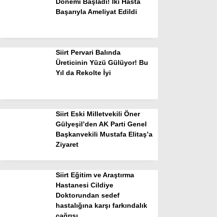
Dönemi Başladı! İki Hasta
Başarıyla Ameliyat Edildi
Siirt Pervari Balında
Üreticinin Yüzü Gülüyor! Bu
Yıl da Rekolte İyi
Siirt Eski Milletvekili Öner
Gülyeşil’den AK Parti Genel
Başkanvekili Mustafa Elitaş’a
Ziyaret
Siirt Eğitim ve Araştırma
Hastanesi Cildiye
Doktorundan sedef
hastalığına karşı farkındalık
çağrısı