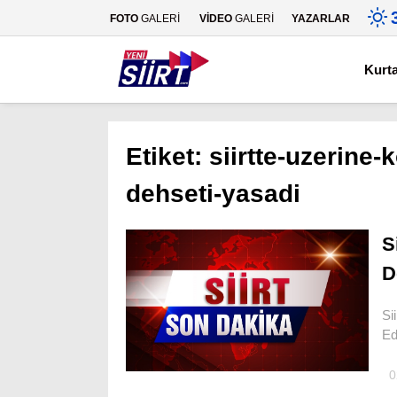
FOTO
GALERİ
VİDEO
GALERİ
YAZARLAR
Kurt
Etiket:
siirtte-uzerine
dehseti-yasadi
S
D
Si
Ed
0