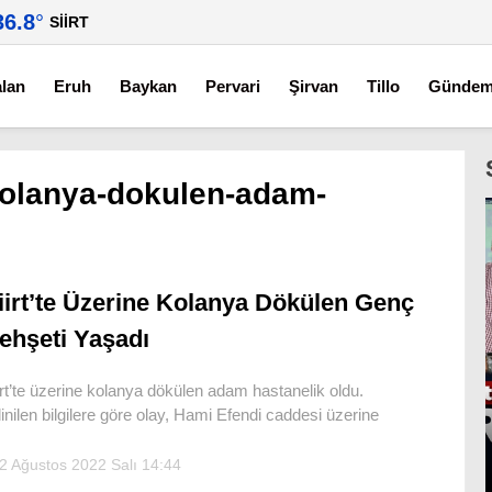
36.8
°
SIIRT
alan
Eruh
Baykan
Pervari
Şirvan
Tillo
Günde
-kolanya-dokulen-adam-
iirt’te Üzerine Kolanya Dökülen Genç
ehşeti Yaşadı
irt’te üzerine kolanya dökülen adam hastanelik oldu.
inilen bilgilere göre olay, Hami Efendi caddesi üzerine
2 Ağustos 2022 Salı 14:44