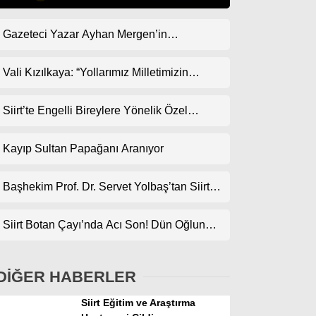
Gazeteci Yazar Ayhan Mergen’in
Gündem
Kaleminden: “Siirt’te Taş Üstüne Taş
Ekonomi
Koyulan Bir Dönem”
Vali Kızılkaya: “Yollarımız Milletimizin
Gönlünden Geçer”
Politika
Siirt’te Engelli Bireylere Yönelik Özel
Dünya
Etkinlik
Kayıp Sultan Papağanı Aranıyor
Spor
Magazin
Başhekim Prof. Dr. Servet Yolbaş’tan Siirt’e
Açık Kalp Cerrahisi Müjdesi
sağlık
Siirt Botan Çayı’nda Acı Son! Dün Oğlunun,
Teknoloji
Bugün Babanın Cansız Bedenine Ulaşıldı
DİĞER HABERLER
Siirt Eğitim ve Araştırma