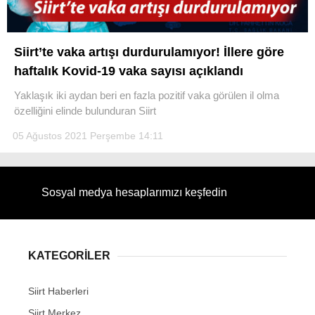
Siirt’te vaka artışı durdurulamıyor! İllere göre
haftalık Kovid-19 vaka sayısı açıklandı
WhatsApp İhbar Hattı
Yaklaşık iki aydan beri en fazla pozitif vaka görülen il olma
özelliğini elinde bulunduran Siirt
05 Ağustos 2021 Perşembe 14:11
Facebook
Sosyal medya hesaplarımızı keşfedin
Instagram
KATEGORİLER
Youtube
Siirt Haberleri
Siirt Merkez