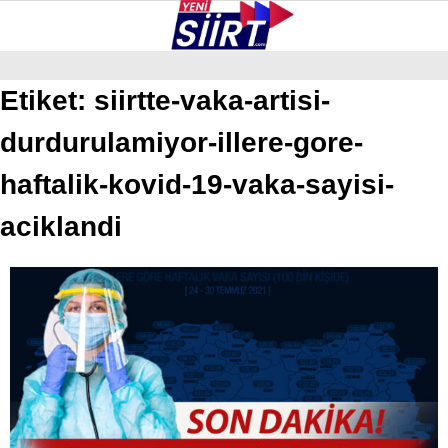
28.8
°
SIIRT
Etiket:
siirtte-vaka-artisi-
durdurulamiyor-illere-gore-
GALERİ
VİDEO
YAZARLAR
KURTALAN
haftalik-kovid-19-vaka-sayisi-
ERUH
aciklandi
BAYKAN
PERVARI
ŞIRVAN
TILLO
GÜNDEM
NÖBETÇI ECZANELER