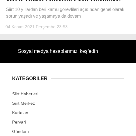
Siirt 10 yıllardan beri kamu görevlileri açısından genel olarak
sorun yaşadı ve yaşamaya da devam
04 Kasım 2021 Perşembe 23:53
WhatsApp İhbar Hattı
Sosyal medya hesaplarımızı keşfedin
Facebook
KATEGORİLER
Siirt Haberleri
Instagram
Siirt Merkez
Youtube
Kurtalan
Pervari
Gündem