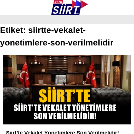
37.8
°
SIIRT
Etiket:
siirtte-vekalet-
yonetimlere-son-verilmelidir
GALERİ
VİDEO
YAZARLAR
KURTALAN
ERUH
BAYKAN
PERVARI
ŞIRVAN
TILLO
GÜNDEM
Siirt’te Vekalet Yönetimlere Son Verilmelidir!
NÖBETÇI ECZANELER