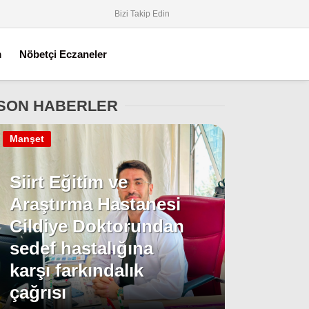
Bizi Takip Edin
m
Nöbetçi Eczaneler
SON HABERLER
Manşet
Siirt Eğitim ve
Araştırma Hastanesi
Cildiye Doktorundan
sedef hastalığına
karşı farkındalık
çağrısı