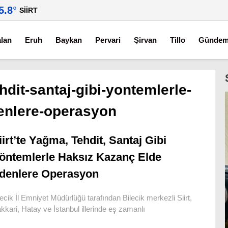
5.8
°
SIIRT
alan
Eruh
Baykan
Pervari
Şirvan
Tillo
Günde
hdit-santaj-gibi-yontemlerle-
enlere-operasyon
iirt’te Yağma, Tehdit, Santaj Gibi
öntemlerle Haksız Kazanç Elde
denlere Operasyon
lecik İl Emniyet Müdürlüğü tarafından Bilecik merkezli Siirt,
kkari, Hatay ve İstanbul illerinde eş zamanlı