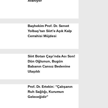
Aranıyor
Başhekim Prof. Dr. Servet
Yolbaş’tan Siirt’e Açık Kalp
Cerrahisi Müjdesi
WhatsApp İhbar Hattı
Siirt Botan Çayı’nda Acı Son!
Dün Oğlunun, Bugün
Babanın Cansız Bedenine
Facebook
Ulaşıldı
Prof. Dr. Ertekin: “Çalışanın
Instagram
Ruh Sağlığı, Kurumun
Geleceğidir”
Youtube