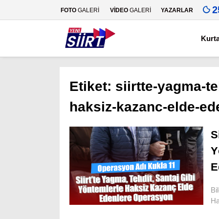
2
FOTO
GALERİ
VİDEO
GALERİ
YAZARLAR
Kurt
Etiket:
siirtte-yagma-te
haksiz-kazanc-elde-ed
S
Y
E
Bi
Ha