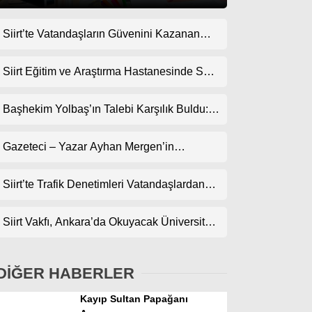
Siirt’te Vatandaşların Güvenini Kazanan
Gündem
İşletme! Uzman Halı Yıkama Memnuniyet
Ekonomi
Topluyor
Siirt Eğitim ve Araştırma Hastanesinde Son
Teknoloji Yeni MR Cihazı Hizmete Girdi!
Politika
Randevularda Bekleme Süresi Kısaldı
Başhekim Yolbaş’ın Talebi Karşılık Buldu:
Dünya
Siirt’e Nükleer Tıp Merkezi Kuruluyor
Gazeteci – Yazar Ayhan Mergen’in
Spor
Kaleminden: “Siirt’te Şehir Kültürü ve Trafik
Magazin
Kuralları”
Siirt’te Trafik Denetimleri Vatandaşlardan
Tam Not Alıyor
sağlık
Siirt Vakfı, Ankara’da Okuyacak Üniversite
Teknoloji
Adaylarını Canlı Yayında Buluşturuyor
DİĞER HABERLER
Kayıp Sultan Papağanı