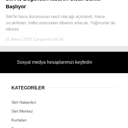
Başlıyor
Siirt’te hava durumunun nasıl olacağı açıklandı. Hava
sıcaklıkları, hafta ortasından itibaren artacak. Yağmurlar da
etkisini
WhatsApp İhbar Hattı
31 Mayıs 2023 Çarşamba 04:28
Sosyal medya hesaplarımızı keşfedin
Facebook
KATEGORİLER
Instagram
Siirt Haberleri
Youtube
Siirt Merkez
Kurtalan