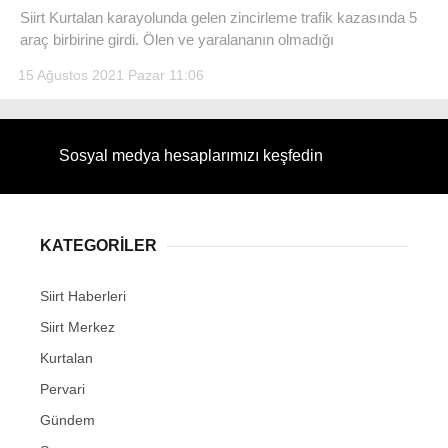
Siirt Kurtalan karayolunda gelen zincirleme trafik kazasında 5
araç birbirine girdi. Ölen ve yaralananın olmadığı
15 Ağustos 2021 Pazar 11:06
WhatsApp İhbar Hattı
Sosyal medya hesaplarımızı keşfedin
Facebook
KATEGORİLER
Siirt Haberleri
Instagram
Siirt Merkez
Kurtalan
Youtube
Pervari
Gündem