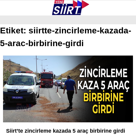
34.7
°
SIIRT
Etiket:
siirtte-zincirleme-kazada-
5-arac-birbirine-girdi
GALERİ
VİDEO
YAZARLAR
KURTALAN
ERUH
BAYKAN
PERVARI
ŞIRVAN
TILLO
GÜNDEM
Siirt’te zincirleme kazada 5 araç birbirine girdi
NÖBETÇI ECZANELER