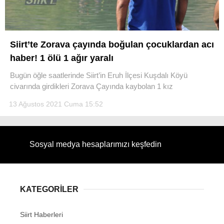
Siirt’te Zorava çayında boğulan çocuklardan acı
haber! 1 ölü 1 ağır yaralı
WhatsApp İhbar Hattı
Bugün öğle saatlerinde Siirt’in Eruh İlçesi Kuşdalı Köyü
civarında girdikleri Zorava Çayında kaybolan 1 kız
13 Ağustos 2021 Cuma 15:52
Facebook
Sosyal medya hesaplarımızı keşfedin
Instagram
Youtube
KATEGORİLER
Siirt Haberleri