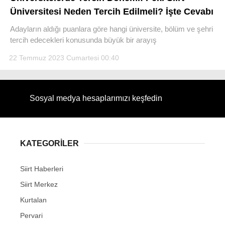
Üniversitesi Neden Tercih Edilmeli? İşte Cevabı
Adayların aldığı puanlara göre hangi üniversite, bölüm ve şehri
tercih edecekleri konusunda büyük bir arayış
22 Temmuz 2023 Cumartesi 00:40
WhatsApp İhbar Hattı
Sosyal medya hesaplarımızı keşfedin
Facebook
KATEGORİLER
Instagram
Siirt Haberleri
Youtube
Siirt Merkez
Kurtalan
Pervari