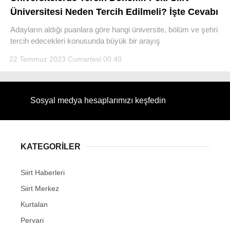
Üniversitesi Neden Tercih Edilmeli? İşte Cevabı
Adayların aldığı puanlara göre hangi üniversite, bölüm ve şehri
tercih edecekleri konusunda büyük bir arayış
22 Temmuz 2023 Cumartesi 00:40
WhatsApp İhbar Hattı
Sosyal medya hesaplarımızı keşfedin
Facebook
KATEGORİLER
Instagram
Siirt Haberleri
Youtube
Siirt Merkez
Kurtalan
Pervari