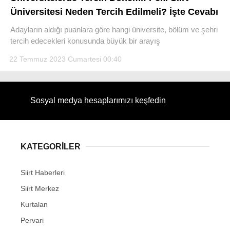
Üniversitesi Neden Tercih Edilmeli? İşte Cevabı
Adayların aldığı puanlara göre hangi üniversite, bölüm ve şehri
tercih edecekleri konusunda büyük bir arayış
22 Temmuz 2023 Cumartesi 00:40
WhatsApp İhbar Hattı
Sosyal medya hesaplarımızı keşfedin
Facebook
KATEGORİLER
Instagram
Siirt Haberleri
Youtube
Siirt Merkez
Kurtalan
Pervari