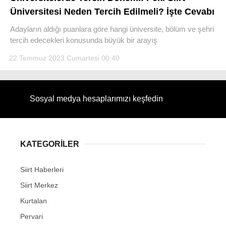
Üniversitesi Neden Tercih Edilmeli? İşte Cevabı
Adayların aldığı puanlara göre hangi üniversite, bölüm ve şehri
tercih edecekleri konusunda büyük bir arayış
22 Temmuz 2023 Cumartesi 00:40
WhatsApp İhbar Hattı
Sosyal medya hesaplarımızı keşfedin
Facebook
KATEGORİLER
Instagram
Siirt Haberleri
Youtube
Siirt Merkez
Kurtalan
Pervari