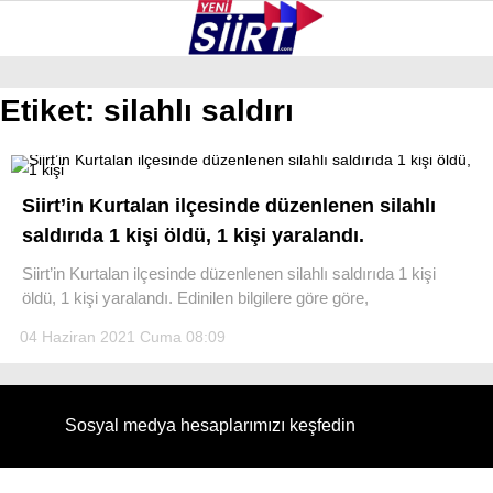
30.1
°
SIIRT
Etiket:
silahlı saldırı
GALERİ
VİDEO
YAZARLAR
KURTALAN
Siirt’in Kurtalan ilçesinde düzenlenen silahlı
ERUH
saldırıda 1 kişi öldü, 1 kişi yaralandı.
BAYKAN
Siirt’in Kurtalan ilçesinde düzenlenen silahlı saldırıda 1 kişi
öldü, 1 kişi yaralandı. Edinilen bilgilere göre göre,
PERVARI
04 Haziran 2021 Cuma 08:09
ŞIRVAN
TILLO
Sosyal medya hesaplarımızı keşfedin
GÜNDEM
NÖBETÇI ECZANELER