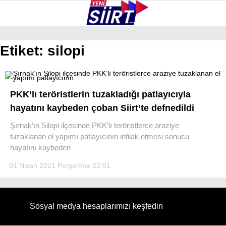
32.8
°
SIIRT
Etiket:
silopi
GALERİ
VİDEO
YAZARLAR
KURTALAN
PKK’lı teröristlerin tuzakladığı patlayıcıyla
ERUH
hayatını kaybeden çoban Siirt’te defnedildi
BAYKAN
Şırnak’ın Silopi ilçesinde PKK’lı teröristlerce araziye
tuzaklanan el yapımı patlayıcının infilak etmesi sonucu
PERVARI
hayatını kaybeden
ŞIRVAN
01 Nisan 2021 Perşembe 22:01
TILLO
GÜNDEM
Sosyal medya hesaplarımızı keşfedin
NÖBETÇI ECZANELER