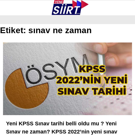
35.7
°
SIIRT
Etiket:
sınav ne zaman
GALERİ
VİDEO
YAZARLAR
KURTALAN
ERUH
BAYKAN
PERVARI
ŞIRVAN
TILLO
GÜNDEM
Yeni KPSS Sınav tarihi belli oldu mu ? Yeni
Sınav ne zaman? KPSS 2022’nin yeni sınav
NÖBETÇI ECZANELER