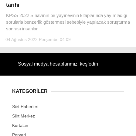
tarihi
KPSS 2022 Sınavının bir yayınevinin kitaplarında yayımladığı
sorularla benzerlik göstermesi sebebiyle yapılacak soruşturma
sonrası insanlar
WhatsApp İhbar Hattı
04 Ağustos 2022 Perşembe 04:09
Sosyal medya hesaplarımızı keşfedin
Facebook
KATEGORİLER
Instagram
Siirt Haberleri
Youtube
Siirt Merkez
Kurtalan
Pervari