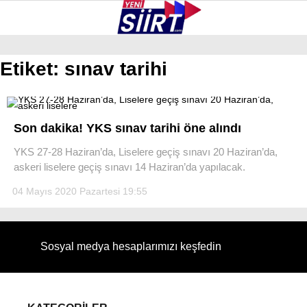
35.8
°
SIIRT
Etiket:
sınav tarihi
GALERİ
VİDEO
YAZARLAR
KURTALAN
Son dakika! YKS sınav tarihi öne alındı
ERUH
YKS 27-28 Haziran’da, Liselere geçiş sınavı 20 Haziran’da,
askeri liselere geçiş sınavı 14 Haziran’da yapılacak.
BAYKAN
04 Mayıs 2020 Pazartesi 19:55
PERVARI
ŞIRVAN
Sosyal medya hesaplarımızı keşfedin
TILLO
GÜNDEM
NÖBETÇI ECZANELER