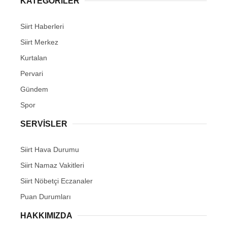
KATEGORİLER
Siirt Haberleri
Siirt Merkez
Kurtalan
WhatsApp İhbar Hattı
Pervari
Gündem
Spor
Facebook
SERVİSLER
Siirt Hava Durumu
Instagram
Siirt Namaz Vakitleri
Siirt Nöbetçi Eczanaler
Youtube
Puan Durumları
HAKKIMIZDA