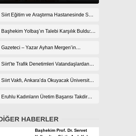
Siirt Eğitim ve Araştırma Hastanesinde Son
Gündem
Teknoloji Yeni MR Cihazı Hizmete Girdi!
Ekonomi
Randevularda Bekleme Süresi Kısaldı
Başhekim Yolbaş’ın Talebi Karşılık Buldu:
Siirt’e Nükleer Tıp Merkezi Kuruluyor
Politika
Gazeteci – Yazar Ayhan Mergen’in
Dünya
Kaleminden: “Siirt’te Şehir Kültürü ve Trafik
Kuralları”
Siirt’te Trafik Denetimleri Vatandaşlardan
Spor
Tam Not Alıyor
Magazin
Siirt Vakfı, Ankara’da Okuyacak Üniversite
Adaylarını Canlı Yayında Buluşturuyor
sağlık
Eruhlu Kadınların Üretim Başarısı Takdir
Teknoloji
Topluyor
DİĞER HABERLER
Başhekim Prof. Dr. Servet