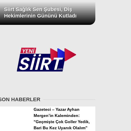
Siirt Sağlık Sen Şubesi, Diş
Hekimlerinin Gününü Kutladı
SON HABERLER
Gazeteci – Yazar Ayhan
Mergen’in Kaleminden:
“Geçmişte Çok Goller Yedik,
Bari Bu Kez Uyanık Olalım”