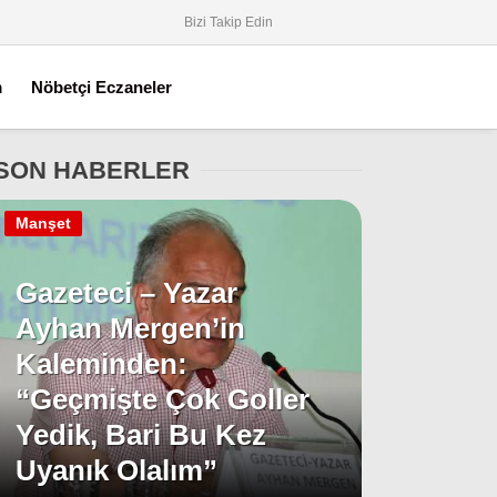
Bizi Takip Edin
m
Nöbetçi Eczaneler
SON HABERLER
Manşet
Gazeteci – Yazar
Ayhan Mergen’in
Kaleminden:
“Geçmişte Çok Goller
Yedik, Bari Bu Kez
Uyanık Olalım”