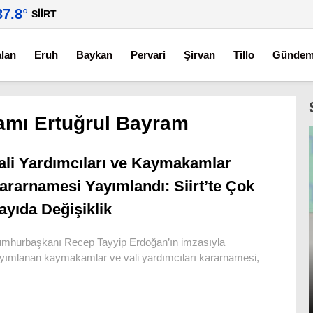
37.8
°
SIIRT
alan
Eruh
Baykan
Pervari
Şirvan
Tillo
Günde
mı Ertuğrul Bayram
ali Yardımcıları ve Kaymakamlar
ararnamesi Yayımlandı: Siirt’te Çok
ayıda Değişiklik
mhurbaşkanı Recep Tayyip Erdoğan’ın imzasıyla
yımlanan kaymakamlar ve vali yardımcıları kararnamesi,