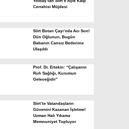
Yolbaş’tan Siirt’e Açık Kalp
Cerrahisi Müjdesi
Siirt Botan Çayı’nda Acı Son!
Dün Oğlunun, Bugün
Babanın Cansız Bedenine
Ulaşıldı
WhatsApp İhbar Hattı
Prof. Dr. Ertekin: “Çalışanın
Ruh Sağlığı, Kurumun
Geleceğidir”
Facebook
Siirt’te Vatandaşların
Instagram
Güvenini Kazanan İşletme!
Uzman Halı Yıkama
Memnuniyet Topluyor
Youtube