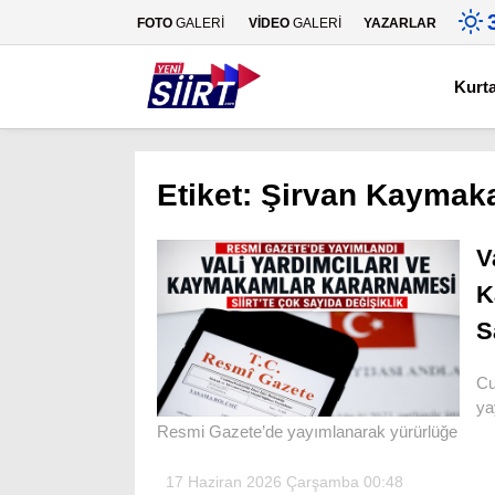
FOTO
GALERİ
VİDEO
GALERİ
YAZARLAR
Kurt
Etiket:
Şirvan Kaymaka
V
K
S
Cu
ya
Resmi Gazete’de yayımlanarak yürürlüğe
17 Haziran 2026 Çarşamba 00:48