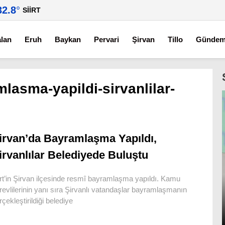
32.8
°
SIIRT
alan
Eruh
Baykan
Pervari
Şirvan
Tillo
Günde
lasma-yapildi-sirvanlilar-
irvan’da Bayramlaşma Yapıldı,
irvanlılar Belediyede Buluştu
irt’in Şirvan ilçesinde resmî bayramlaşma yapıldı. Kamu
revlilerinin yanı sıra Şirvanlı vatandaşlar bayramlaşmanın
rçekleştirildiği belediye