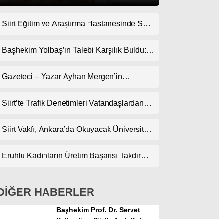
Siirt Eğitim ve Araştırma Hastanesinde Son
Gündem
Teknoloji Yeni MR Cihazı Hizmete Girdi!
Ekonomi
Randevularda Bekleme Süresi Kısaldı
Başhekim Yolbaş’ın Talebi Karşılık Buldu:
Siirt’e Nükleer Tıp Merkezi Kuruluyor
Politika
Gazeteci – Yazar Ayhan Mergen’in
Dünya
Kaleminden: “Siirt’te Şehir Kültürü ve Trafik
Kuralları”
Siirt’te Trafik Denetimleri Vatandaşlardan
Spor
Tam Not Alıyor
Magazin
Siirt Vakfı, Ankara’da Okuyacak Üniversite
Adaylarını Canlı Yayında Buluşturuyor
sağlık
Eruhlu Kadınların Üretim Başarısı Takdir
Teknoloji
Topluyor
DİĞER HABERLER
Başhekim Prof. Dr. Servet