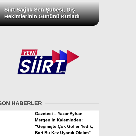
Siirt Sağlık Sen Şubesi, Diş
Hekimlerinin Gününü Kutladı
SON HABERLER
Gazeteci – Yazar Ayhan
Mergen’in Kaleminden:
“Geçmişte Çok Goller Yedik,
Bari Bu Kez Uyanık Olalım”