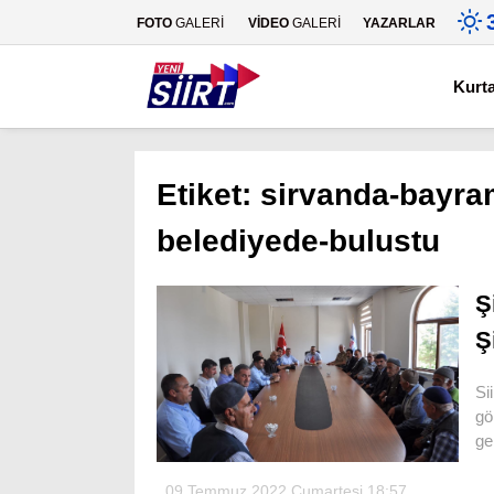
FOTO
GALERİ
VİDEO
GALERİ
YAZARLAR
Kurt
Etiket:
sirvanda-bayram
belediyede-bulustu
Ş
Ş
Si
gö
ge
09 Temmuz 2022 Cumartesi 18:57