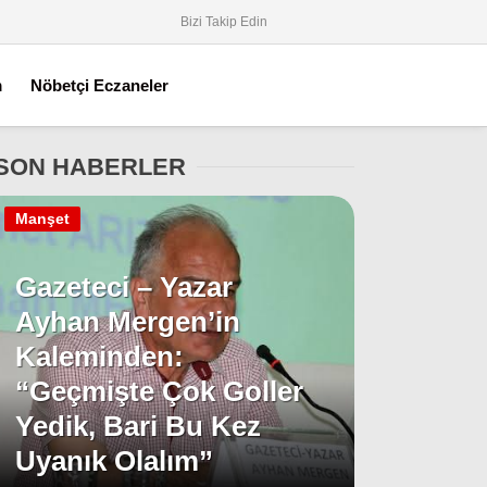
Bizi Takip Edin
m
Nöbetçi Eczaneler
SON HABERLER
Manşet
Gazeteci – Yazar
Ayhan Mergen’in
Kaleminden:
“Geçmişte Çok Goller
Yedik, Bari Bu Kez
Uyanık Olalım”