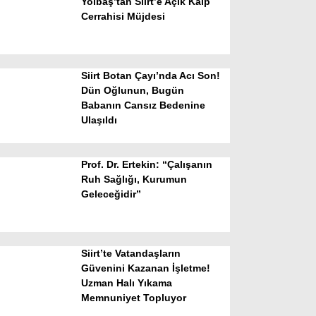
Yolbaş’tan Siirt’e Açık Kalp
Cerrahisi Müjdesi
Siirt Botan Çayı’nda Acı Son!
Dün Oğlunun, Bugün
Babanın Cansız Bedenine
Ulaşıldı
WhatsApp İhbar Hattı
Prof. Dr. Ertekin: “Çalışanın
Ruh Sağlığı, Kurumun
Geleceğidir”
Facebook
Siirt’te Vatandaşların
Instagram
Güvenini Kazanan İşletme!
Uzman Halı Yıkama
Memnuniyet Topluyor
Youtube