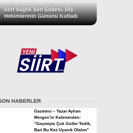
Siirt Sağlık Sen Şubesi, Diş
Hekimlerinin Gününü Kutladı
SON HABERLER
Gazeteci – Yazar Ayhan
Mergen’in Kaleminden:
“Geçmişte Çok Goller Yedik,
Bari Bu Kez Uyanık Olalım”