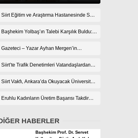
Siirt Eğitim ve Araştırma Hastanesinde Son
Gündem
Teknoloji Yeni MR Cihazı Hizmete Girdi!
Ekonomi
Randevularda Bekleme Süresi Kısaldı
Başhekim Yolbaş’ın Talebi Karşılık Buldu:
Siirt’e Nükleer Tıp Merkezi Kuruluyor
Politika
Gazeteci – Yazar Ayhan Mergen’in
Dünya
Kaleminden: “Siirt’te Şehir Kültürü ve Trafik
Kuralları”
Siirt’te Trafik Denetimleri Vatandaşlardan
Spor
Tam Not Alıyor
Magazin
Siirt Vakfı, Ankara’da Okuyacak Üniversite
Adaylarını Canlı Yayında Buluşturuyor
sağlık
Eruhlu Kadınların Üretim Başarısı Takdir
Teknoloji
Topluyor
DİĞER HABERLER
Başhekim Prof. Dr. Servet