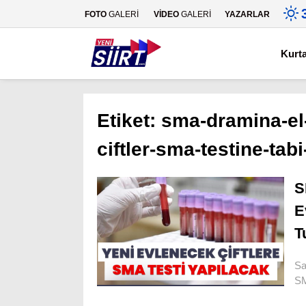
FOTO
GALERİ
VİDEO
GALERİ
YAZARLAR
Kurt
Etiket:
sma-dramina-el-
ciftler-sma-testine-tab
S
E
T
Sa
SM