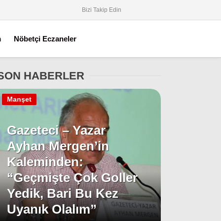
Bizi Takip Edin
m
Nöbetçi Eczaneler
SON HABERLER
Manşet
Gazeteci – Yazar
Ayhan Mergen’in
Kaleminden:
“Geçmişte Çok Goller
Yedik, Bari Bu Kez
Uyanık Olalım”