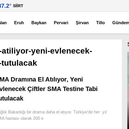
37.2
°
SIIRT
alan
Eruh
Baykan
Pervari
Şirvan
Tillo
Günde
atiliyor-yeni-evlenecek-
i-tutulacak
MA Dramına El Atılıyor, Yeni
vlenecek Çiftler SMA Testine Tabi
utulacak
ğlık Bakanlığı bir drama daha el atıyor. Türkiye’de her yıl
A hastası olarak 200 e