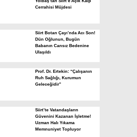
Yolbaş’tan Siirt’e Açık Kalp
Cerrahisi Müjdesi
Siirt Botan Çayı’nda Acı Son!
Dün Oğlunun, Bugün
Babanın Cansız Bedenine
Ulaşıldı
WhatsApp İhbar Hattı
Prof. Dr. Ertekin: “Çalışanın
Ruh Sağlığı, Kurumun
Geleceğidir”
Facebook
Siirt’te Vatandaşların
Instagram
Güvenini Kazanan İşletme!
Uzman Halı Yıkama
Memnuniyet Topluyor
Youtube