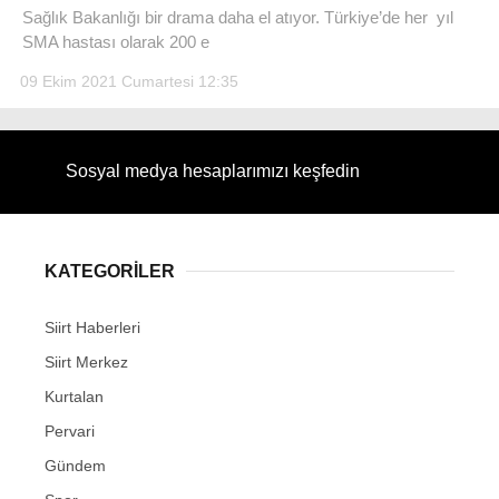
Sağlık Bakanlığı bir drama daha el atıyor. Türkiye’de her yıl
SMA hastası olarak 200 e
09 Ekim 2021 Cumartesi 12:35
WhatsApp İhbar Hattı
Sosyal medya hesaplarımızı keşfedin
Facebook
KATEGORİLER
Siirt Haberleri
Instagram
Siirt Merkez
Kurtalan
Youtube
Pervari
Gündem