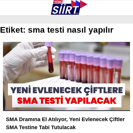
30.4
°
SIIRT
Etiket:
sma testi nasıl yapılır
GALERİ
VİDEO
YAZARLAR
KURTALAN
ERUH
BAYKAN
PERVARI
ŞIRVAN
TILLO
SMA Dramına El Atılıyor, Yeni Evlenecek Çiftler
GÜNDEM
SMA Testine Tabi Tutulacak
NÖBETÇI ECZANELER