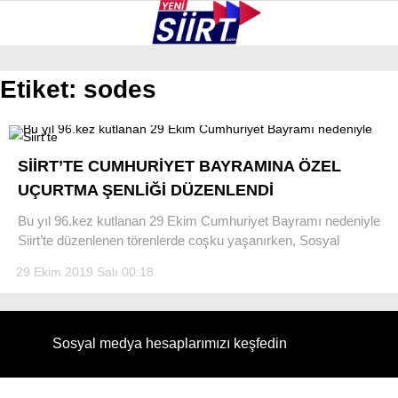
35.2
°
SIIRT
Etiket:
sodes
GALERİ
VİDEO
YAZARLAR
KURTALAN
SİİRT’TE CUMHURİYET BAYRAMINA ÖZEL
ERUH
UÇURTMA ŞENLİĞİ DÜZENLENDİ
BAYKAN
Bu yıl 96.kez kutlanan 29 Ekim Cumhuriyet Bayramı nedeniyle
Siirt’te düzenlenen törenlerde coşku yaşanırken, Sosyal
PERVARI
29 Ekim 2019 Salı 00:18
ŞIRVAN
TILLO
Sosyal medya hesaplarımızı keşfedin
GÜNDEM
NÖBETÇI ECZANELER