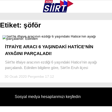
27.1
°
SIIRT
Etiket:
şöför
GALERİ
VİDEO
YAZARLAR
KURTALAN
İTFAİYE ARACI 6 YAŞINDAKİ HATİCE’NİN
ERUH
AYAĞINI PARÇALADI!
BAYKAN
Siirt’te itfaiye aracının ezdiği 6 yaşındaki Hatice’nin ayağı
parçalandı. Edinilen bilgilere göre, Siirt’in Eruh ilçesi
PERVARI
30 Ocak 2020 Perşembe 17:12
ŞIRVAN
TILLO
Sosyal medya hesaplarımızı keşfedin
GÜNDEM
NÖBETÇI ECZANELER