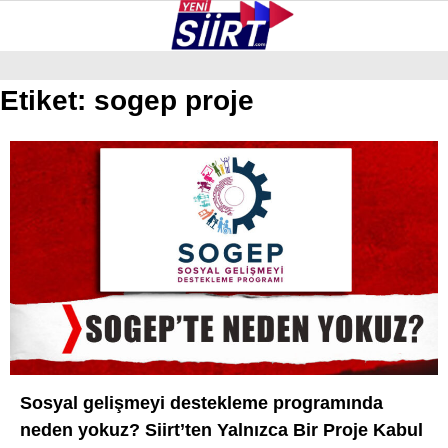
31.4
°
SIIRT
Etiket:
sogep proje
GALERİ
VİDEO
YAZARLAR
KURTALAN
ERUH
BAYKAN
PERVARI
ŞIRVAN
TILLO
Sosyal gelişmeyi destekleme programında
GÜNDEM
neden yokuz? Siirt’ten Yalnızca Bir Proje Kabul
NÖBETÇI ECZANELER