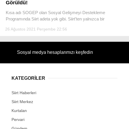
Görüldü!
Kısa adı SOGEP olan Sosyal Gelişmeyi Destekleme
Programında Siirt adeta yok gibi. Siirt’ten yalnızca bir
26 Ağustos 2021 Perşembe 22:56
WhatsApp İhbar Hattı
Sosyal medya hesaplarımızı keşfedin
Facebook
KATEGORİLER
Instagram
Siirt Haberleri
Siirt Merkez
Youtube
Kurtalan
Pervari
Gündem