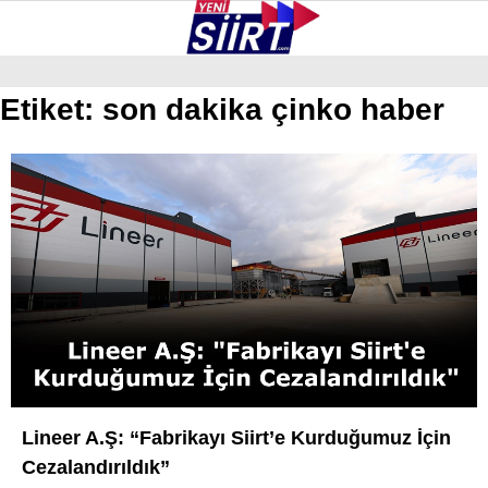
25.8
°
SIIRT
Etiket:
son dakika çinko haber
GALERİ
VİDEO
YAZARLAR
KURTALAN
ERUH
BAYKAN
PERVARI
ŞIRVAN
TILLO
Lineer A.Ş: “Fabrikayı Siirt’e Kurduğumuz İçin
GÜNDEM
Cezalandırıldık”
NÖBETÇI ECZANELER