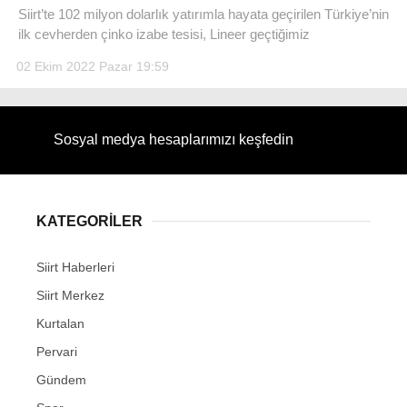
​Siirt’te 102 milyon dolarlık yatırımla hayata geçirilen Türkiye’nin
ilk cevherden çinko izabe tesisi, Lineer geçtiğimiz
02 Ekim 2022 Pazar 19:59
WhatsApp İhbar Hattı
Sosyal medya hesaplarımızı keşfedin
Facebook
KATEGORİLER
Siirt Haberleri
Instagram
Siirt Merkez
Kurtalan
Youtube
Pervari
Gündem