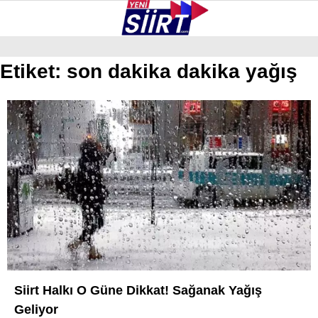
24
°
SIIRT
Etiket:
son dakika dakika yağış
GALERİ
VİDEO
YAZARLAR
KURTALAN
ERUH
BAYKAN
PERVARI
ŞIRVAN
TILLO
GÜNDEM
Siirt Halkı O Güne Dikkat! Sağanak Yağış
Geliyor
NÖBETÇI ECZANELER