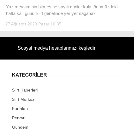
Yaz mevsiminin bitmesine sayılı günler kala, önümüzdeki
hafta salı günü Siirt genelinde yer yer sağanak
27 Ağustos 2023 Pazar 10:35
WhatsApp İhbar Hattı
Sosyal medya hesaplarımızı keşfedin
Facebook
KATEGORİLER
Siirt Haberleri
Instagram
Siirt Merkez
Kurtalan
Youtube
Pervari
Gündem