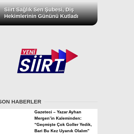
Siirt Sağlık Sen Şubesi, Diş
Hekimlerinin Gününü Kutladı
SON HABERLER
Gazeteci – Yazar Ayhan
Mergen’in Kaleminden:
“Geçmişte Çok Goller Yedik,
Bari Bu Kez Uyanık Olalım”