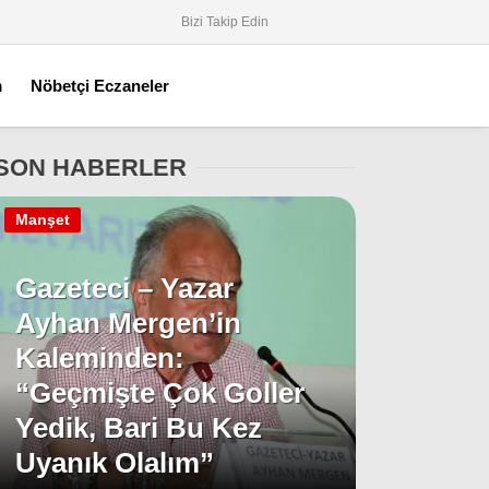
Bizi Takip Edin
m
Nöbetçi Eczaneler
SON HABERLER
Manşet
Gazeteci – Yazar
Ayhan Mergen’in
Kaleminden:
“Geçmişte Çok Goller
Yedik, Bari Bu Kez
Uyanık Olalım”