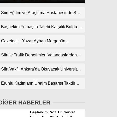
Siirt Eğitim ve Araştırma Hastanesinde Son
Gündem
Teknoloji Yeni MR Cihazı Hizmete Girdi!
Ekonomi
Randevularda Bekleme Süresi Kısaldı
Başhekim Yolbaş’ın Talebi Karşılık Buldu:
Siirt’e Nükleer Tıp Merkezi Kuruluyor
Politika
Gazeteci – Yazar Ayhan Mergen’in
Dünya
Kaleminden: “Siirt’te Şehir Kültürü ve Trafik
Kuralları”
Siirt’te Trafik Denetimleri Vatandaşlardan
Spor
Tam Not Alıyor
Magazin
Siirt Vakfı, Ankara’da Okuyacak Üniversite
Adaylarını Canlı Yayında Buluşturuyor
sağlık
Eruhlu Kadınların Üretim Başarısı Takdir
Teknoloji
Topluyor
DİĞER HABERLER
Başhekim Prof. Dr. Servet