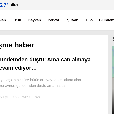
5.7
°
SIIRT
alan
Eruh
Baykan
Pervari
Şirvan
Tillo
Günde
işme haber
ündemden düştü! Ama can almaya
evam ediyor…
i yılı aşkın bir süre bütün dünyayı etkisi altına alan
ronavirüs gündemden düştü ama hasta
5 Eylül 2022 Pazar 11:48