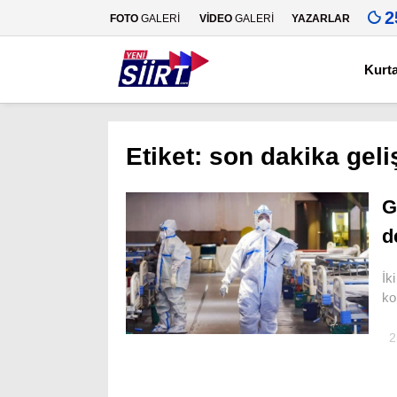
2
FOTO
GALERİ
VİDEO
GALERİ
YAZARLAR
Kurt
Etiket:
son dakika gel
G
d
İk
ko
2