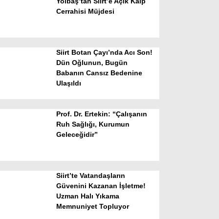
Yolbaş’tan Siirt’e Açık Kalp
Cerrahisi Müjdesi
Siirt Botan Çayı’nda Acı Son!
Dün Oğlunun, Bugün
Babanın Cansız Bedenine
Ulaşıldı
WhatsApp İhbar Hattı
Prof. Dr. Ertekin: “Çalışanın
Ruh Sağlığı, Kurumun
Geleceğidir”
Facebook
Siirt’te Vatandaşların
Instagram
Güvenini Kazanan İşletme!
Uzman Halı Yıkama
Memnuniyet Topluyor
Youtube