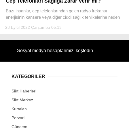
Cep Telefonları Sağlığa Zarar Verir mi?
Bazı insanlar, cep telefonlarından gelen radyo frekansı
enerjisinin kansere veya diğer ciddi sağlık tehlikelerine neden
28 Eylül 2022 Çarşamba 05:13
WhatsApp İhbar Hattı
Sosyal medya hesaplarımızı keşfedin
Facebook
KATEGORİLER
Instagram
Siirt Haberleri
Siirt Merkez
Youtube
Kurtalan
Pervari
Gündem