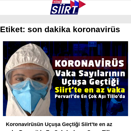
28.2
°
SIIRT
Etiket:
son dakika koronavirüs
GALERİ
VİDEO
YAZARLAR
KURTALAN
ERUH
BAYKAN
PERVARI
ŞIRVAN
TILLO
GÜNDEM
Koronavirüsün Uçuşa Geçtiği Siirt’te en az
NÖBETÇI ECZANELER