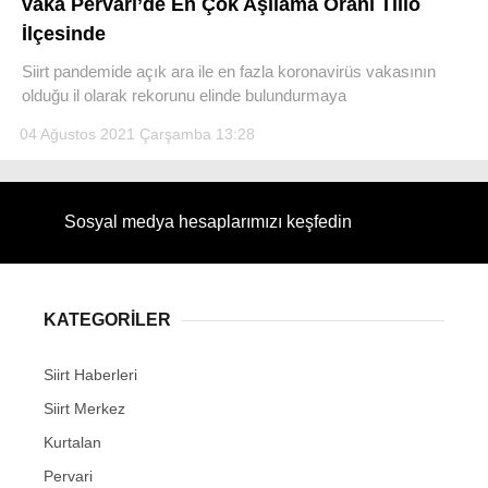
vaka Pervari’de En Çok Aşılama Oranı Tillo
İlçesinde
Siirt pandemide açık ara ile en fazla koronavirüs vakasının
olduğu il olarak rekorunu elinde bulundurmaya
WhatsApp İhbar Hattı
04 Ağustos 2021 Çarşamba 13:28
Sosyal medya hesaplarımızı keşfedin
Facebook
KATEGORİLER
Instagram
Siirt Haberleri
Youtube
Siirt Merkez
Kurtalan
Pervari