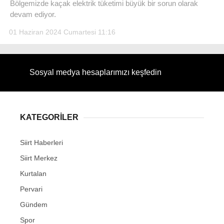
Bölgemizde kaçak elektrik tüketimi büyük bir sorun olarak
devam ediyor.
01 Haziran 2024 Cumartesi 11:16
WhatsApp İhbar Hattı
Sosyal medya hesaplarımızı keşfedin
Facebook
KATEGORİLER
Siirt Haberleri
Instagram
Siirt Merkez
Kurtalan
Youtube
Pervari
Gündem
Spor