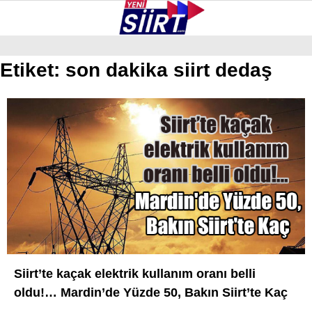
25
°
SIIRT
Etiket:
son dakika siirt dedaş
GALERİ
VİDEO
YAZARLAR
KURTALAN
ERUH
BAYKAN
PERVARI
ŞIRVAN
TILLO
Siirt’te kaçak elektrik kullanım oranı belli
GÜNDEM
oldu!… Mardin’de Yüzde 50, Bakın Siirt’te Kaç
NÖBETÇI ECZANELER