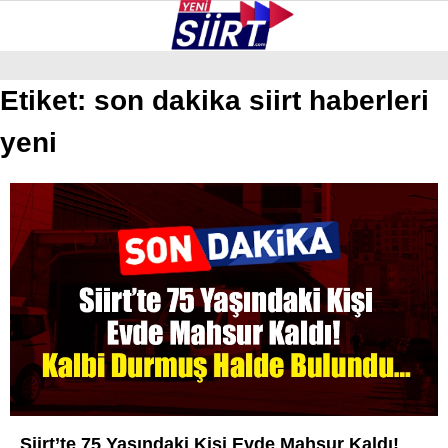
27.1
°
SIIRT
Etiket:
son dakika siirt haberleri
yeni
GALERİ
VİDEO
YAZARLAR
KURTALAN
ERUH
BAYKAN
PERVARI
ŞIRVAN
TILLO
GÜNDEM
Siirt’te 75 Yaşındaki Kişi Evde Mahsur Kaldı!
NÖBETÇI ECZANELER