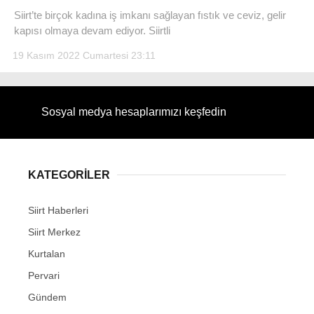
Siirt’te birçok kadına iş imkanı sağlayan fıstık ve ceviz, gelir
kapısı olmaya devam ediyor. Siirtli
19 Kasım 2022 Cumartesi 23:11
Sosyal medya hesaplarımızı keşfedin
KATEGORİLER
Siirt Haberleri
Siirt Merkez
Kurtalan
Pervari
Gündem