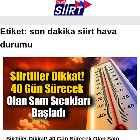
38.1
°
SIIRT
Etiket:
son dakika siirt hava
durumu
GALERİ
VİDEO
YAZARLAR
KURTALAN
ERUH
BAYKAN
PERVARI
ŞIRVAN
TILLO
GÜNDEM
Siirtliler Dikkat! 40 Gün Sürecek Olan Sam
NÖBETÇI ECZANELER