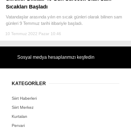
Sıcakları Başladı
Vatandaşlar arasında yılın en sıcak günleri olarak bilinen sam
günleri 9 Temmuz tarihi itibariyle başladı.
10 Temmuz 2022 Pazar 10:46
WhatsApp İhbar Hattı
Sosyal medya hesaplarımızı keşfedin
Facebook
KATEGORİLER
Instagram
Siirt Haberleri
Youtube
Siirt Merkez
Kurtalan
Pervari