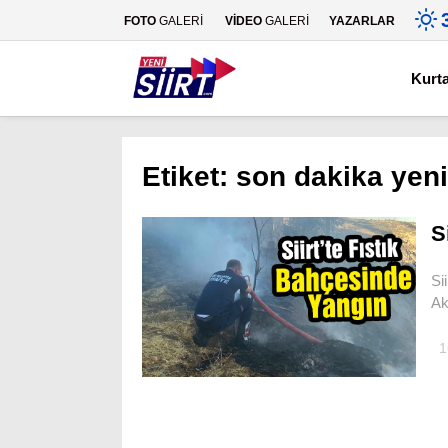
FOTO
GALERİ
VİDEO
GALERİ
YAZARLAR
Kurt
Etiket:
son dakika yeni 
S
Si
Ak
1