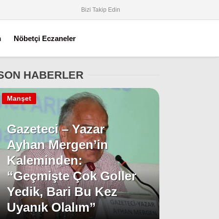
Bizi Takip Edin
m
Nöbetçi Eczaneler
SON HABERLER
Manşet
Gazeteci – Yazar
Ayhan Mergen’in
Kaleminden:
“Geçmişte Çok Goller
Yedik, Bari Bu Kez
Uyanık Olalım”