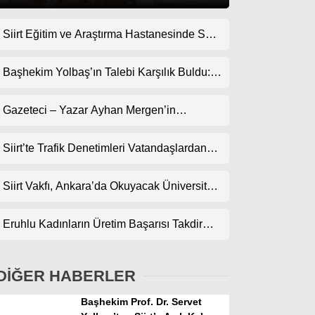
Siirt Eğitim ve Araştırma Hastanesinde Son
Gündem
Teknoloji Yeni MR Cihazı Hizmete Girdi!
Ekonomi
Randevularda Bekleme Süresi Kısaldı
Başhekim Yolbaş’ın Talebi Karşılık Buldu:
Siirt’e Nükleer Tıp Merkezi Kuruluyor
Politika
Gazeteci – Yazar Ayhan Mergen’in
Dünya
Kaleminden: “Siirt’te Şehir Kültürü ve Trafik
Kuralları”
Siirt’te Trafik Denetimleri Vatandaşlardan
Spor
Tam Not Alıyor
Magazin
Siirt Vakfı, Ankara’da Okuyacak Üniversite
Adaylarını Canlı Yayında Buluşturuyor
sağlık
Eruhlu Kadınların Üretim Başarısı Takdir
Teknoloji
Topluyor
DİĞER HABERLER
Başhekim Prof. Dr. Servet