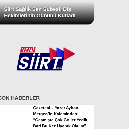
Siirt Sağlık Sen Şubesi, Diş
Hekimlerinin Gününü Kutladı
SON HABERLER
Gazeteci – Yazar Ayhan
Mergen’in Kaleminden:
“Geçmişte Çok Goller Yedik,
Bari Bu Kez Uyanık Olalım”