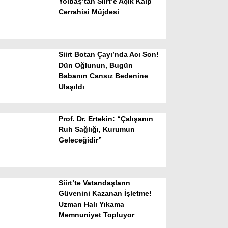
Yolbaş’tan Siirt’e Açık Kalp
Cerrahisi Müjdesi
Siirt Botan Çayı’nda Acı Son!
Dün Oğlunun, Bugün
Babanın Cansız Bedenine
Ulaşıldı
WhatsApp İhbar Hattı
Prof. Dr. Ertekin: “Çalışanın
Ruh Sağlığı, Kurumun
Geleceğidir”
Facebook
Siirt’te Vatandaşların
Instagram
Güvenini Kazanan İşletme!
Uzman Halı Yıkama
Memnuniyet Topluyor
Youtube