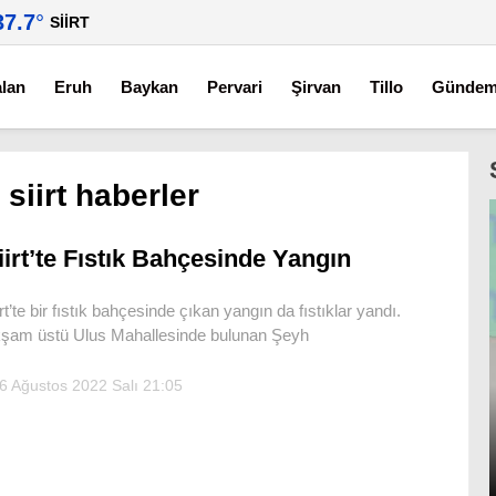
37.7
°
SIIRT
alan
Eruh
Baykan
Pervari
Şirvan
Tillo
Günde
siirt haberler
iirt’te Fıstık Bahçesinde Yangın
irt’te bir fıstık bahçesinde çıkan yangın da fıstıklar yandı.
şam üstü Ulus Mahallesinde bulunan Şeyh
6 Ağustos 2022 Salı 21:05