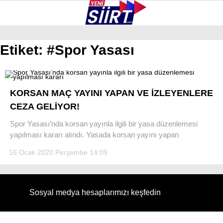
32.8
°
SIIRT
Etiket:
#Spor Yasası
GALERİ
VİDEO
YAZARLAR
KURTALAN
KORSAN MAÇ YAYINI YAPAN VE İZLEYENLERE
ERUH
CEZA GELİYOR!
BAYKAN
Spor Yasası’nda korsan yayınla ilgili bir yasa düzenlemesi
yapılması kararı alındı. Yasada korsan yayını yapan
PERVARI
16 Ocak 2020 Perşembe 14:09
ŞIRVAN
TILLO
Sosyal medya hesaplarımızı keşfedin
GÜNDEM
NÖBETÇI ECZANELER