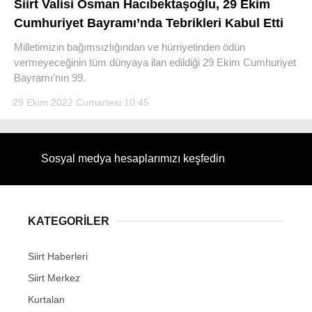
Siirt Valisi Osman Hacıbektaşoğlu, 29 Ekim
Cumhuriyet Bayramı’nda Tebrikleri Kabul Etti
Milletimizin bağımsızlığından ve hürriyetinden ödün
vermeyeceğinin tüm dünyaya ilan edildiği 29 Ekim Cumhuriyet
Bayramı’nın 99.
WhatsApp İhbar Hattı
29 Ekim 2022 Cumartesi 10:45
Facebook
Sosyal medya hesaplarımızı keşfedin
Instagram
KATEGORİLER
Youtube
Siirt Haberleri
Siirt Merkez
Kurtalan