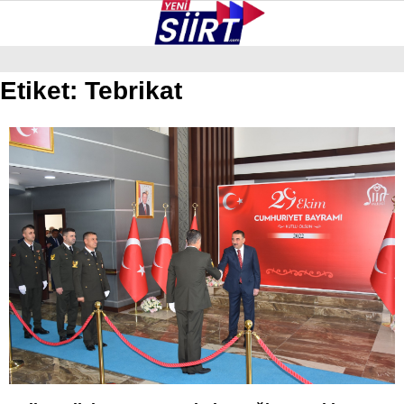
38.5
°
SIIRT
Etiket:
Tebrikat
GALERİ
VİDEO
YAZARLAR
KURTALAN
ERUH
BAYKAN
PERVARI
ŞIRVAN
TILLO
GÜNDEM
NÖBETÇI ECZANELER