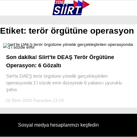
29.4
°
SIIRT
Etiket:
terör örgütüne operasyon
GALERİ
VİDEO
YAZARLAR
KURTALAN
Son dakika! Siirt’te DEAŞ Terör Örgütüne
ERUH
Operasyon: 6 Gözaltı
BAYKAN
Siirt’te DAEŞ terör örgütüne yönelik gerçekleştirilen
operasyonda 1’i sözde emir düzeyinde 6 yabancı uyuruklu
PERVARI
şahıs
ŞIRVAN
26 Ekim 2020 Pazartesi 13:19
TILLO
GÜNDEM
Sosyal medya hesaplarımızı keşfedin
NÖBETÇI ECZANELER