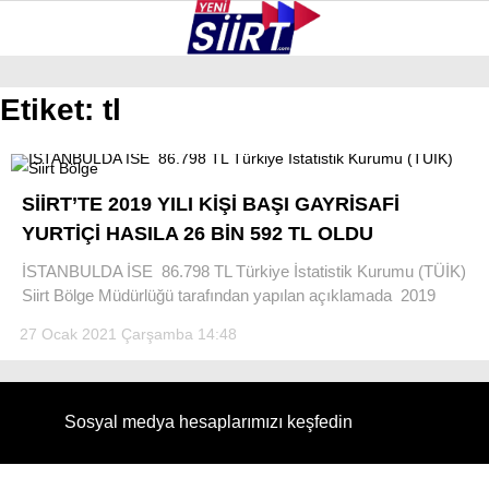
36.6
°
SIIRT
Etiket:
tl
GALERİ
VİDEO
YAZARLAR
KURTALAN
SİİRT’TE 2019 YILI KİŞİ BAŞI GAYRİSAFİ
ERUH
YURTİÇİ HASILA 26 BİN 592 TL OLDU
BAYKAN
İSTANBULDA İSE 86.798 TL Türkiye İstatistik Kurumu (TÜİK)
Siirt Bölge Müdürlüğü tarafından yapılan açıklamada 2019
PERVARI
27 Ocak 2021 Çarşamba 14:48
ŞIRVAN
TILLO
Sosyal medya hesaplarımızı keşfedin
GÜNDEM
NÖBETÇI ECZANELER