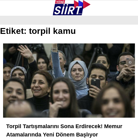
28.5
°
SIIRT
Etiket:
torpil kamu
GALERİ
VİDEO
YAZARLAR
KURTALAN
ERUH
BAYKAN
PERVARI
ŞIRVAN
TILLO
GÜNDEM
Torpil Tartışmalarını Sona Erdirecek! Memur
Atamalarında Yeni Dönem Başlıyor
NÖBETÇI ECZANELER