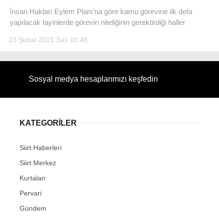
İnsan Hakları Eylem Planı’na göre kamu görevine ilk defa
yapılacak tayinlerde görevin niteliğinin gerektirdiği haller
23 Şubat 2021 Salı 10:48
WhatsApp İhbar Hattı
Sosyal medya hesaplarımızı keşfedin
Facebook
KATEGORİLER
Siirt Haberleri
Instagram
Siirt Merkez
Kurtalan
Youtube
Pervari
Gündem