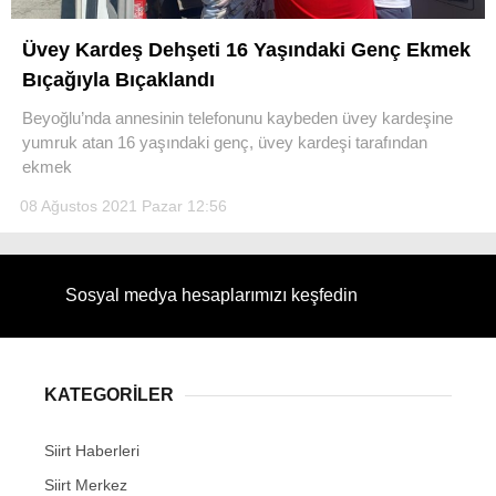
Üvey Kardeş Dehşeti 16 Yaşındaki Genç Ekmek
Bıçağıyla Bıçaklandı
Beyoğlu’nda annesinin telefonunu kaybeden üvey kardeşine
WhatsApp İhbar Hattı
yumruk atan 16 yaşındaki genç, üvey kardeşi tarafından
ekmek
08 Ağustos 2021 Pazar 12:56
Facebook
Sosyal medya hesaplarımızı keşfedin
Instagram
KATEGORİLER
Youtube
Siirt Haberleri
Siirt Merkez