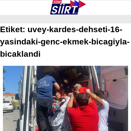
24
°
SIIRT
Etiket:
uvey-kardes-dehseti-16-
yasindaki-genc-ekmek-bicagiyla-
GALERİ
VİDEO
YAZARLAR
KURTALAN
bicaklandi
ERUH
BAYKAN
PERVARI
ŞIRVAN
TILLO
GÜNDEM
NÖBETÇI ECZANELER