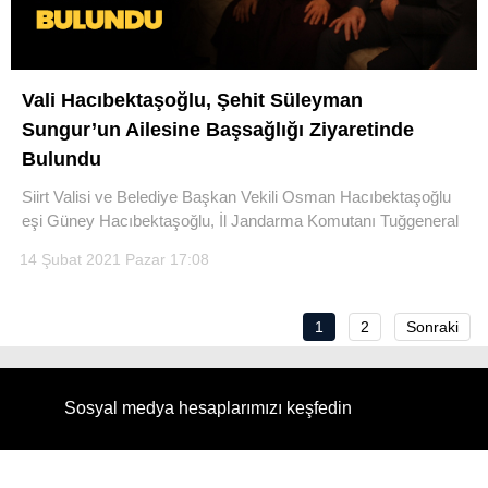
Vali Hacıbektaşoğlu, Şehit Süleyman
Sungur’un Ailesine Başsağlığı Ziyaretinde
Bulundu
Siirt Valisi ve Belediye Başkan Vekili Osman Hacıbektaşoğlu
eşi Güney Hacıbektaşoğlu, İl Jandarma Komutanı Tuğgeneral
14 Şubat 2021 Pazar 17:08
1
2
Sonraki
Sosyal medya hesaplarımızı keşfedin