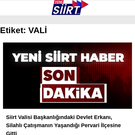
36.9
°
SIIRT
Etiket:
VALİ
GALERİ
VİDEO
YAZARLAR
KURTALAN
ERUH
BAYKAN
PERVARI
ŞIRVAN
TILLO
Siirt Valisi Başkanlığındaki Devlet Erkanı,
GÜNDEM
Silahlı Çatışmanın Yaşandığı Pervari İlçesine
Gitti
NÖBETÇI ECZANELER