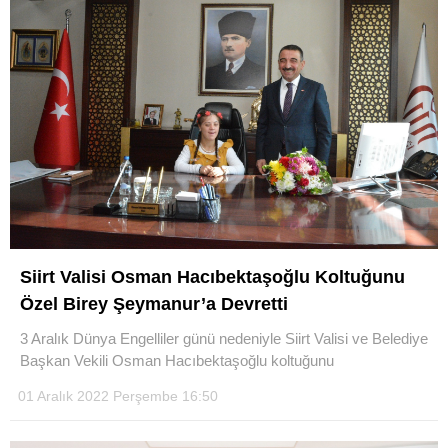
Siirt Valisi Osman Hacıbektaşoğlu Koltuğunu
Özel Birey Şeymanur’a Devretti
3 Aralık Dünya Engelliler günü nedeniyle Siirt Valisi ve Belediye
Başkan Vekili Osman Hacıbektaşoğlu koltuğunu
01 Aralık 2022 Perşembe 16:50