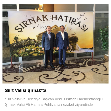
Siirt Valisi Şırnak’ta
Siirt Valisi ve Belediye Başkan Vekili Osman Hacıbektaşoğlu,
Şırnak Valisi Ali Hamza Pehlivan’a nezaket ziyaretinde