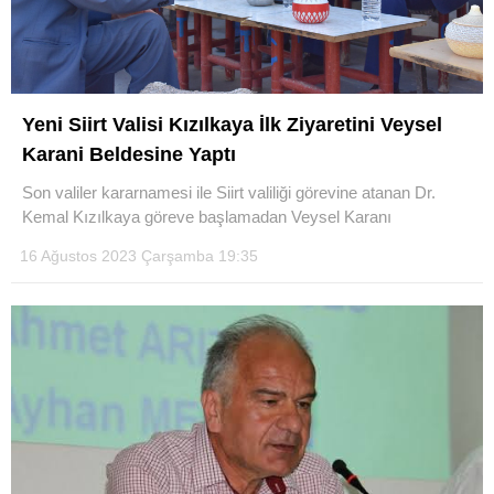
Yeni Siirt Valisi Kızılkaya İlk Ziyaretini Veysel
Karani Beldesine Yaptı
Son valiler kararnamesi ile Siirt valiliği görevine atanan Dr.
Kemal Kızılkaya göreve başlamadan Veysel Karanı
16 Ağustos 2023 Çarşamba 19:35