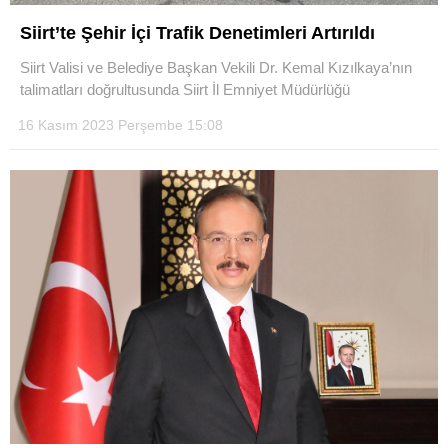
Siirt’te Şehir İçi Trafik Denetimleri Artırıldı
Siirt Valisi ve Belediye Başkan Vekili Dr. Kemal Kızılkaya’nın
talimatları doğrultusunda Siirt İl Emniyet Müdürlüğü
16 Kasım 2023 Perşembe 15:08