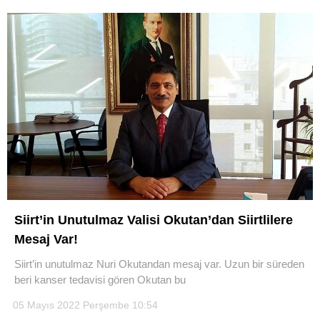
Siirt’in Unutulmaz Valisi Okutan’dan Siirtlilere
Mesaj Var!
Siirt’in unutulmaz Nuri Okutandan mesaj var. Uzun bir süreden
beri kanser tedavisi gören Okutan bu
05 Mayıs 2022 Perşembe 10:54