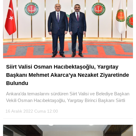
Siirt Valisi Osman Hacıbektaşoğlu, Yargıtay
Başkanı Mehmet Akarca’ya Nezaket Ziyaretinde
Bulundu
Ankara’da temaslarını sürdüren Siirt Valisi ve Belediye Başkan
Vekili Osman Hacıbektaşoğlu, Yargıtay Birinci Başkanı Siirtli
16 Aralık 2022 Cuma 12:00