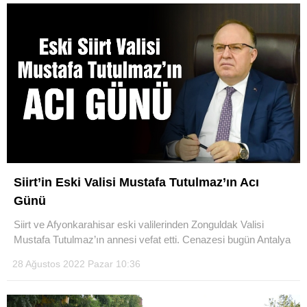
Siirt’in Eski Valisi Mustafa Tutulmaz’ın Acı
Günü
Siirt ve Afyonkarahisar eski valilerinden Zonguldak Valisi
Mustafa Tutulmaz’ın annesi vefat etti. Cenazesi bugün Antalya
28 Ağustos 2022 Pazar 10:36