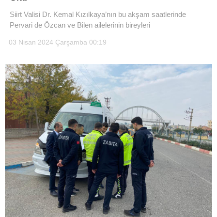
Siirt Valisi Dr. Kemal Kızılkaya’nın bu akşam saatlerinde
Pervari de Özcan ve Bilen ailelerinin bireyleri
03 Nisan 2024 Çarşamba 00:19
WhatsApp İhbar Hattı
Facebook
Instagram
Youtube