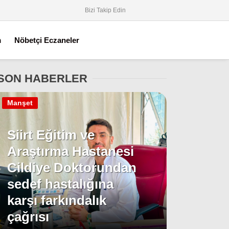
Bizi Takip Edin
m
Nöbetçi Eczaneler
SON HABERLER
Manşet
Siirt Eğitim ve
Araştırma Hastanesi
Cildiye Doktorundan
sedef hastalığına
karşı farkındalık
çağrısı