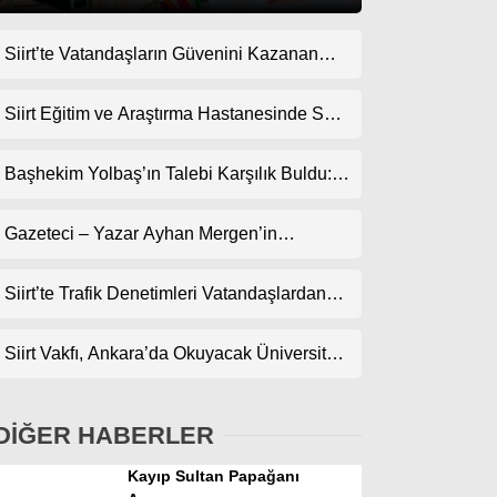
Siirt’te Vatandaşların Güvenini Kazanan
Gündem
İşletme! Uzman Halı Yıkama Memnuniyet
Ekonomi
Topluyor
Siirt Eğitim ve Araştırma Hastanesinde Son
Teknoloji Yeni MR Cihazı Hizmete Girdi!
Politika
Randevularda Bekleme Süresi Kısaldı
Başhekim Yolbaş’ın Talebi Karşılık Buldu:
Dünya
Siirt’e Nükleer Tıp Merkezi Kuruluyor
Gazeteci – Yazar Ayhan Mergen’in
Spor
Kaleminden: “Siirt’te Şehir Kültürü ve Trafik
Magazin
Kuralları”
Siirt’te Trafik Denetimleri Vatandaşlardan
Tam Not Alıyor
sağlık
Siirt Vakfı, Ankara’da Okuyacak Üniversite
Teknoloji
Adaylarını Canlı Yayında Buluşturuyor
DİĞER HABERLER
Kayıp Sultan Papağanı