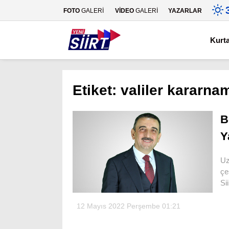
FOTO
GALERİ
VİDEO
GALERİ
YAZARLAR
Kurt
Etiket:
valiler kararna
B
Y
Uz
çe
Sii
12 Mayıs 2022 Perşembe 01:21