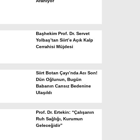
Aranıyor
Başhekim Prof. Dr. Servet
Yolbaş’tan Siirt’e Açık Kalp
Cerrahisi Müjdesi
WhatsApp İhbar Hattı
Siirt Botan Çayı’nda Acı Son!
Dün Oğlunun, Bugün
Babanın Cansız Bedenine
Facebook
Ulaşıldı
Prof. Dr. Ertekin: “Çalışanın
Instagram
Ruh Sağlığı, Kurumun
Geleceğidir”
Youtube