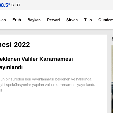
38.5
°
SIIRT
alan
Eruh
Baykan
Pervari
Şirvan
Tillo
Günde
mesi 2022
eklenen Valiler Kararnamesi
ayınlandı
un bir süreden beri yayınlanması beklenen ve hakkında
şitli spekülasyonlar yapılan valiler kararnamesi yayınlandı.
rt